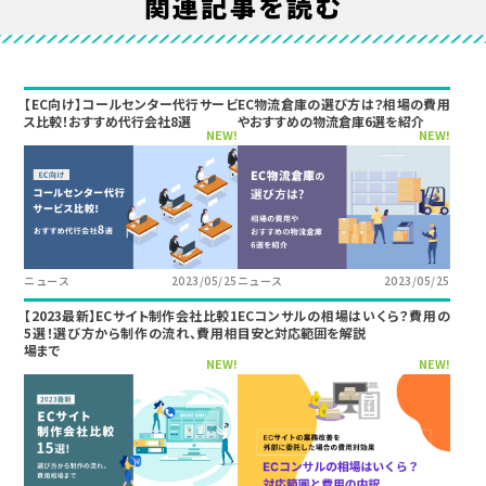
関連記事を読む
【EC向け】コールセンター代行サービ
EC物流倉庫の選び方は？相場の費用
ス比較！おすすめ代行会社8選
やおすすめの物流倉庫6選を紹介
NEW!
NEW!
ニュース
2023/05/25
ニュース
2023/05/25
【2023最新】ECサイト制作会社比較1
ECコンサルの相場はいくら？費用の
5選！選び方から制作の流れ、費用相
目安と対応範囲を解説
場まで
NEW!
NEW!