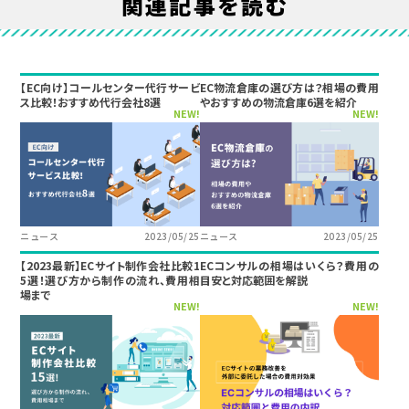
関連記事を読む
【EC向け】コールセンター代行サービ
EC物流倉庫の選び方は？相場の費用
ス比較！おすすめ代行会社8選
やおすすめの物流倉庫6選を紹介
NEW!
NEW!
ニュース
2023/05/25
ニュース
2023/05/25
【2023最新】ECサイト制作会社比較1
ECコンサルの相場はいくら？費用の
5選！選び方から制作の流れ、費用相
目安と対応範囲を解説
場まで
NEW!
NEW!