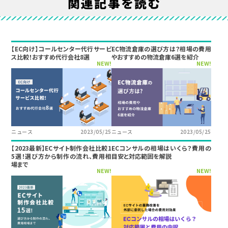
関連記事を読む
【EC向け】コールセンター代行サービ
EC物流倉庫の選び方は？相場の費用
ス比較！おすすめ代行会社8選
やおすすめの物流倉庫6選を紹介
NEW!
NEW!
ニュース
2023/05/25
ニュース
2023/05/25
【2023最新】ECサイト制作会社比較1
ECコンサルの相場はいくら？費用の
5選！選び方から制作の流れ、費用相
目安と対応範囲を解説
場まで
NEW!
NEW!