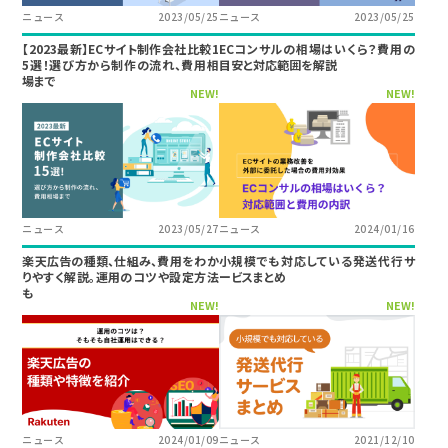
ニュース
2023/05/25
ニュース
2023/05/25
【2023最新】ECサイト制作会社比較1
ECコンサルの相場はいくら？費用の
5選！選び方から制作の流れ、費用相
目安と対応範囲を解説
場まで
NEW!
NEW!
ニュース
2023/05/27
ニュース
2024/01/16
楽天広告の種類、仕組み、費用をわか
小規模でも対応している発送代行サ
りやすく解説。運用のコツや設定方法
ービスまとめ
も
NEW!
NEW!
ニュース
2024/01/09
ニュース
2021/12/10