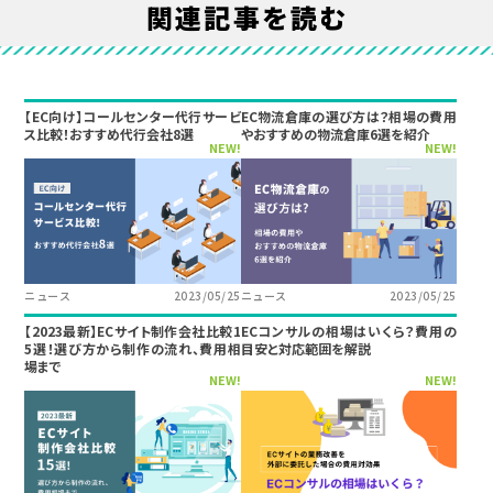
関連記事を読む
【EC向け】コールセンター代行サービ
EC物流倉庫の選び方は？相場の費用
ス比較！おすすめ代行会社8選
やおすすめの物流倉庫6選を紹介
NEW!
NEW!
ニュース
2023/05/25
ニュース
2023/05/25
【2023最新】ECサイト制作会社比較1
ECコンサルの相場はいくら？費用の
5選！選び方から制作の流れ、費用相
目安と対応範囲を解説
場まで
NEW!
NEW!