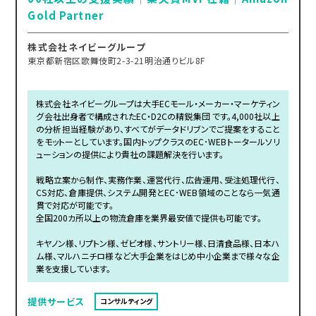
Gold Partner
株式会社ネイビーグループ
東京都新宿区歌舞伎町2-3-21明治通りビル8F
株式会社ネイビーグループは大手ECモール・メーカー・マーケティン
グ会社出身者で構成されたEC・D2Cの精鋭集団 です。4,000社以上
の分析担当経験があり、すべてがデータドリブンでご提案をすること
をモットーとしています。国内トップクラスのEC･WEBトータールソリ
ューションの提供により貴社の課題解決を行います。
戦略立案から制作、実務作業、運営代行、広告運用、受注処理代行、
CS対応、倉庫提供、システム開発とEC･WEB領域のことなら一気通
貫で対応が可能です。
全国200カ所以上の物流倉庫を業界最安値で提供も可能です。
キヤノン様、リプトン様、ゼビオ様、サントリー様、日清食品様、日本ハ
ム様、マルハニチロ様など大手企業をはじめ中小企業まで様々な企
業を支援しています。
提供サービス
コンサルティング