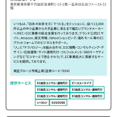
東京都東京都千代田区有楽町1-13-2第一生命日比谷ファースト21
階
いつもは、「日本の未来を EC でつくる」をミッションに、延べ13,000
件以上の中小企業から大手企業に至るまで幅広いブランドメーカー
へのEC・D2C事業の総合支援を行っております。ブランド公式ECサ
イト、Amazon、楽天市場、Yahoo!ショッピング、海外モール等のEC
プラットフォームでのビジネスをサポート。
「人」と「テクノロジー」を組み合わせ、D2C戦略・コンサルティング・デ
ザイン・広告運用・サイト運用代行・フルフィルメント・SNSマーケティ
ングなど「Eコマースで売るチカラ」で、EC事業拡大に貢献するサー
ビスを提供しております。
東証グロース市場上場（証券コード:7694）
提供サービス
EC総合コンサル・運用代行
ピースユーライブ
EC総合コンサル・運用代行
EC総合コンサル・運用代行
EC総合コンサル・運用代行
EC総合コンサル・運用代行
いつロジ
SUGOUDE