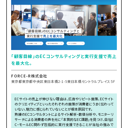
「顧客目線」のECコンサルティングと実行支援で売上
を最大化。
FORCE-R株式会社
東京都東京都中央区東日本橋2-1-5東日本橋セントラルプレイス５F
ECサイトの売上が伸びない理由は、広告やリピート施策、ECサイト
のクリエイティブといったそれぞれの施策が消費者にうまく伝わって
いない、魅力に感じられていないことが根本原因です。
熟練のECコンサルタントによるサイト解析・数値分析や、モニターリ
サーチによる消費者の声を元に「本質的なEC課題」を見つけ、自社E
C・モールEC問わず包括的に実行支援できることが当社の強みで