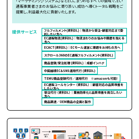
「マーケティング」「システム」などECにまつわるすべての領域で、EC・
通販事業者さまのお悩みに寄り添い、成功へ導くトータル戦略をご
提案し、利益最大化に貢献いたします。
フルフィルメント(資料DL)｜物流から受注・顧客対応まで委
提供サービス
託したい方へ
EC通販物流(資料DL)｜物流まわりのお悩みや課題を抱える
方へ
ECACT(資料DL)｜ECモール運営に課題をお持ちの方へ
スクロール360のEC通販フルフィルメント(資料DL)
商品登録/受注処理 (資料DL)｜成都インハナ
中国越境EC＆SNS運用代行 (資料DL)
TEMU商品登録代行／運用代行 ※amazonも可能！
EC通販コールセンター （資料DL）｜顧客対応の品質改善を
したい方へ
受注代行 （資料DL）｜業務効率化と品質改善を両立したい
方へ
商品調達／OEM商品の企画と製作