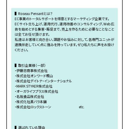
▌Roseau Pensantとは？
EC事業のトータルサポートを得意とするマーケティング企業です。
ECサイト立ち上げ、運用代行、運用改善のコンサルティング、Web広
告を始めとする集客・販促まで、売上を作るために必要なことなこと
は全てお任せ頂けます。
私達はお客様と向き合い、課題やお悩みに対して、各専門ユニットが
連携伴走していく点に強みを持っています。ぜひ私たちに声をお掛け
ください。
▌取引企業様（一部）
・伊藤忠商事株式会社
・株式会社オンワード樫山
・株式会社デイトナ・インターナショナル
・MARK STYKER株式会社
・オーガライフプラス株式会社
・名阪食品株式会社
・株式化社黒バラ本舗
・株式会社ロックストーン etc.
▌選ばれている理由