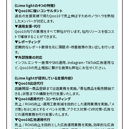
《Lime lightの4つの特徴》
▼Qoo10に強いコンサルタント
過去の支援実績で得たQoo10で売上伸ばすためのノウハウを熟知
したメンバーが対応します。
▼運用支援・代行
Qoo10内での業務をすべて弊社が行います。社内リソースを低コス
トで確保することができます。
▼レポーティング
定期的なレポート数値を元に課題点・改善施策の洗い出しを行いま
す。
▼外部施策の対応
インフルエンサー施策やSNS運用、Instagram・TikTok広告運用な
ど、Qoo10の売上増加に繋がる施策も弊社にお任せください。
《Lime lightが提供している支援内容》
▼Qoo10出店代行
店舗開設〜商品登録まで出店業務を実施。「貴社商品を販売開始で
きる」状態までの構築を代行支援いたします。
▼Qoo10運用代行・コンサルティング
売上 / ROAS向上・運用工数削減を目的とした運用業務を実施。「メ
ガ割」をはじめとするイベント対策、アクセス対策・CVR対策・広告な
どの運用業務を代行支援いたします。
▼Qoo10広告運用代行
売上 / ROAS向上を目的とした広告運用業務を実施。効率的な広告