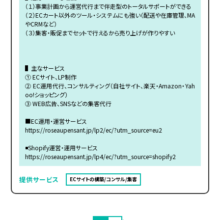
（１）事業計画から運営代行まで伴走型のトータルサポートができる
（２）ECカート以外のツール・システムにも強い（配送や在庫管理、MA
やCRMなど）
（３）集客・販促までセットで行えるから売り上げが作りやすい
▌主なサービス
① ECサイト、LP制作
② EC運用代行、コンサルティング（自社サイト、楽天・Amazon・Yah
oo!ショッピング）
③ WEB広告、SNSなどの集客代行
■EC運用・運営サービス
https://roseaupensant.jp/lp2/ec/?utm_source=eu2
◾️Shopify運営・運用サービス
https://roseaupensant.jp/lp4/ec/?utm_source=shopify2
提供サービス
ECサイトの構築/コンサル/集客