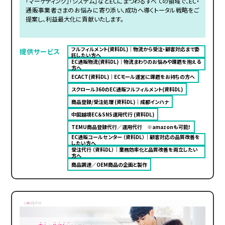
「マーケティング」「システム」などECにまつわるすべての領域で、EC・
通販事業者さまのお悩みに寄り添い、成功へ導くトータル戦略をご
提案し、利益最大化に貢献いたします。
フルフィルメント(資料DL)｜物流から受注・顧客対応まで委
提供サービス
託したい方へ
EC通販物流(資料DL)｜物流まわりのお悩みや課題を抱える
方へ
ECACT(資料DL)｜ECモール運営に課題をお持ちの方へ
スクロール360のEC通販フルフィルメント(資料DL)
商品登録/受注処理 (資料DL)｜成都インハナ
中国越境EC＆SNS運用代行 (資料DL)
TEMU商品登録代行／運用代行 ※amazonも可能！
EC通販コールセンター （資料DL）｜顧客対応の品質改善を
したい方へ
受注代行 （資料DL）｜業務効率化と品質改善を両立したい
方へ
商品調達／OEM商品の企画と製作