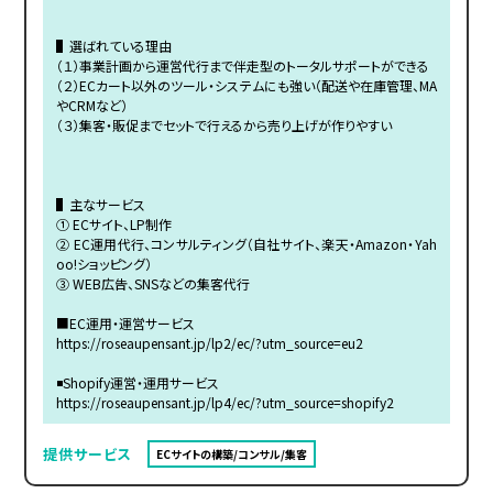
▌選ばれている理由
（１）事業計画から運営代行まで伴走型のトータルサポートができる
（２）ECカート以外のツール・システムにも強い（配送や在庫管理、MA
やCRMなど）
（３）集客・販促までセットで行えるから売り上げが作りやすい
▌主なサービス
① ECサイト、LP制作
② EC運用代行、コンサルティング（自社サイト、楽天・Amazon・Yah
oo!ショッピング）
③ WEB広告、SNSなどの集客代行
■EC運用・運営サービス
https://roseaupensant.jp/lp2/ec/?utm_source=eu2
◾️Shopify運営・運用サービス
https://roseaupensant.jp/lp4/ec/?utm_source=shopify2
提供サービス
ECサイトの構築/コンサル/集客