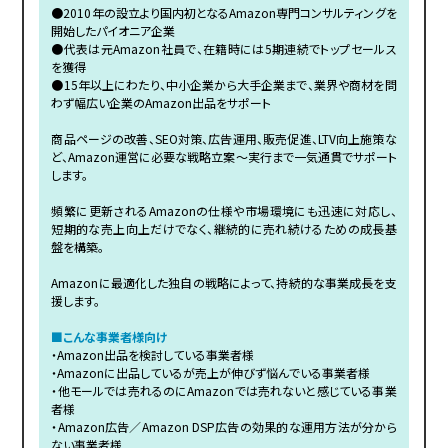
●2010年の設立より国内初となるAmazon専門コンサルティングを
開始したパイオニア企業
●代表は元Amazon社員で、在籍時には5期連続でトップセールス
を獲得
●15年以上にわたり、中小企業から大手企業まで、業界や商材を問
わず幅広い企業のAmazon出品をサポート
商品ページの改善、SEO対策、広告運用、販売促進、LTV向上施策な
ど、Amazon運営に必要な戦略立案〜実行まで一気通貫でサポート
します。
頻繁に更新されるAmazonの仕様や市場環境にも迅速に対応し、
短期的な売上向上だけでなく、継続的に売れ続けるための成長基
盤を構築。
Amazonに最適化した独自の戦略によって、持続的な事業成長を支
援します。
■こんな事業者様向け
・Amazon出品を検討している事業者様
・Amazonに出品しているが売上が伸びず悩んでいる事業者様
・他モールでは売れるのにAmazonでは売れないと感じている事業
者様
・Amazon広告／Amazon DSP広告の効果的な運用方法が分から
ない事業者様