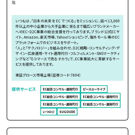
階
いつもは、「日本の未来を EC でつくる」をミッションに、延べ13,000
件以上の中小企業から大手企業に至るまで幅広いブランドメーカー
へのEC・D2C事業の総合支援を行っております。ブランド公式ECサ
イト、Amazon、楽天市場、Yahoo!ショッピング、海外モール等のEC
プラットフォームでのビジネスをサポート。
「人」と「テクノロジー」を組み合わせ、D2C戦略・コンサルティング・デ
ザイン・広告運用・サイト運用代行・フルフィルメント・SNSマーケティ
ングなど「Eコマースで売るチカラ」で、EC事業拡大に貢献するサー
ビスを提供しております。
東証グロース市場上場（証券コード:7694）
提供サービス
EC総合コンサル・運用代行
ピースユーライブ
EC総合コンサル・運用代行
EC総合コンサル・運用代行
EC総合コンサル・運用代行
EC総合コンサル・運用代行
いつロジ
SUGOUDE