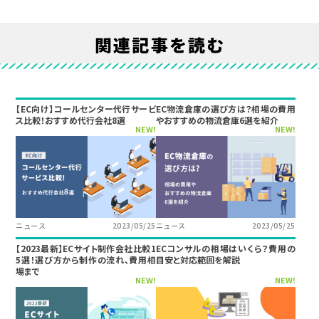
関連記事を読む
【EC向け】コールセンター代行サービ
EC物流倉庫の選び方は？相場の費用
ス比較！おすすめ代行会社8選
やおすすめの物流倉庫6選を紹介
NEW!
NEW!
ニュース
2023/05/25
ニュース
2023/05/25
【2023最新】ECサイト制作会社比較1
ECコンサルの相場はいくら？費用の
5選！選び方から制作の流れ、費用相
目安と対応範囲を解説
場まで
NEW!
NEW!