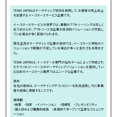
TENKI-JAPANはマーケティング技術を使用して、お客様の売上向上
を支援するイーコマースサービス企業です。
イーコマースサービスの世界では、業務のアウトソーシングは珍しく
ありませんが、アウトソース先企業の技術的ソリューションが欠如し
ている場合が多く見受けられます。
現在主流のマーケティング企業の技術では、イーコマース特有のソ
リューションや経験が不足している場合が多いと言わざるを得ませ
ん。
TENKI-JAPANは、イーコマース専門の社内チームによって作成され
たテクノロジーベースのマーケティングソリューションを提供してい
る日本のイーコマース業界ではユニークな企業です。
使命
当社の使命は、マーケテイングテクノロジーを有効活用してEC事業
者の成長に貢献することです。
価値観
・結果 ・効率 ・イノベーション ・信頼性 ・フレキシビリティ
・個人的および職業的成長 ・直接的でオープンで正直なコミュニケ
ーション