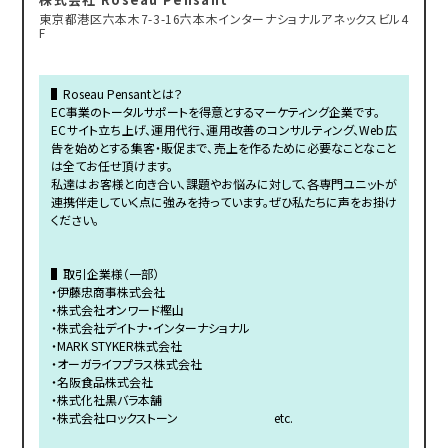
東京都港区六本木7-3-16六本木インターナショナルアネックスビル4
F
▌Roseau Pensantとは？
EC事業のトータルサポートを得意とするマーケティング企業です。
ECサイト立ち上げ、運用代行、運用改善のコンサルティング、Web広
告を始めとする集客・販促まで、売上を作るために必要なことなこと
は全てお任せ頂けます。
私達はお客様と向き合い、課題やお悩みに対して、各専門ユニットが
連携伴走していく点に強みを持っています。ぜひ私たちに声をお掛け
ください。
▌取引企業様（一部）
・伊藤忠商事株式会社
・株式会社オンワード樫山
・株式会社デイトナ・インターナショナル
・MARK STYKER株式会社
・オーガライフプラス株式会社
・名阪食品株式会社
・株式化社黒バラ本舗
・株式会社ロックストーン etc.