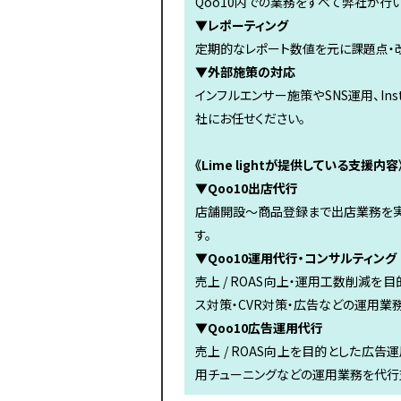
Qoo10内での業務をすべて弊社が行
▼レポーティング
定期的なレポート数値を元に課題点・
▼外部施策の対応
インフルエンサー施策やSNS運用、Ins
社にお任せください。
《Lime lightが提供している支援内容
▼Qoo10出店代行
店舗開設〜商品登録まで出店業務を実
す。
▼Qoo10運用代行・コンサルティング
売上 / ROAS向上・運用工数削減を
ス対策・CVR対策・広告などの運用業
▼Qoo10広告運用代行
売上 / ROAS向上を目的とした広
用チューニングなどの運用業務を代