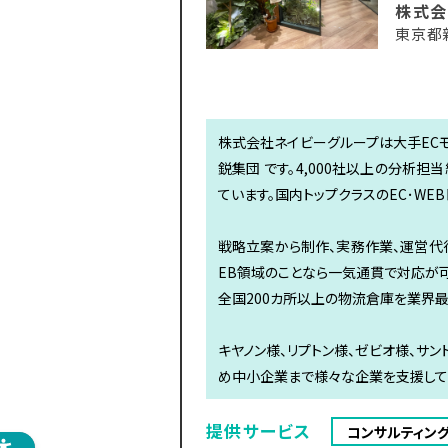
株式会
東京都新
株式会社ネイビーグループは大手ECモ
鋭集団 です。4,000社以上の分析
ています。国内トップクラスのEC･W
戦略立案から制作、実務作業、運営代行
EB領域のことなら一気通貫で対応が可
全国200カ所以上の物流倉庫を業界
キヤノン様、リプトン様、ゼビオ様、サ
め中小企業まで様々な企業を支援して
提供サービス
コンサルティン