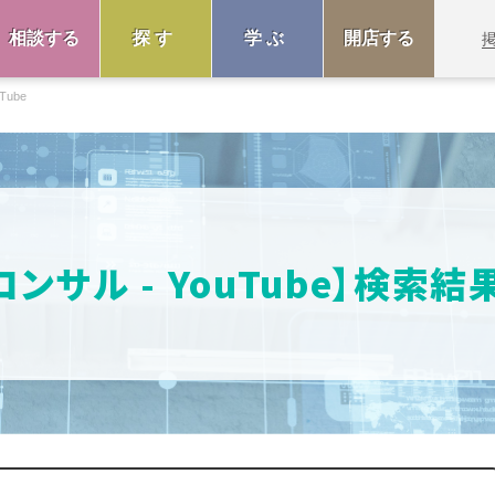
相談する
探す
学ぶ
開店する
Tube
コンサル - YouTube】検索