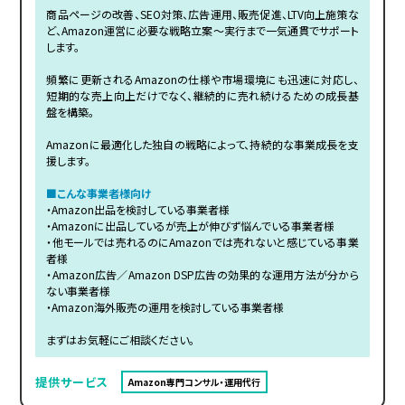
商品ページの改善、SEO対策、広告運用、販売促進、LTV向上施策な
ど、Amazon運営に必要な戦略立案〜実行まで一気通貫でサポート
します。
頻繁に更新されるAmazonの仕様や市場環境にも迅速に対応し、
短期的な売上向上だけでなく、継続的に売れ続けるための成長基
盤を構築。
Amazonに最適化した独自の戦略によって、持続的な事業成長を支
援します。
■こんな事業者様向け
・Amazon出品を検討している事業者様
・Amazonに出品しているが売上が伸びず悩んでいる事業者様
・他モールでは売れるのにAmazonでは売れないと感じている事業
者様
・Amazon広告／Amazon DSP広告の効果的な運用方法が分から
ない事業者様
・Amazon海外販売の運用を検討している事業者様
まずはお気軽にご相談ください。
提供サービス
Amazon専門コンサル・運用代行