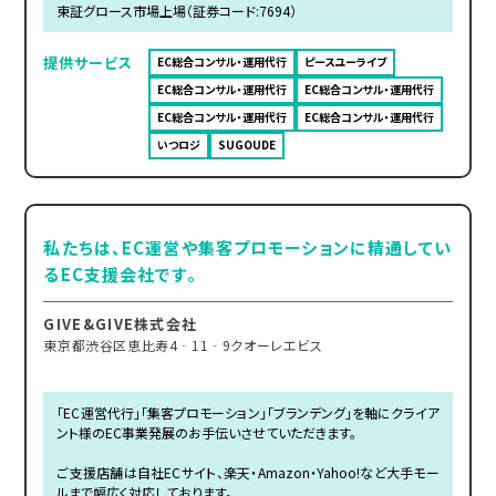
東証グロース市場上場（証券コード:7694）
提供サービス
EC総合コンサル・運用代行
ピースユーライブ
EC総合コンサル・運用代行
EC総合コンサル・運用代行
EC総合コンサル・運用代行
EC総合コンサル・運用代行
いつロジ
SUGOUDE
私たちは、EC運営や集客プロモーションに精通してい
るEC支援会社です。
GIVE&GIVE株式会社
東京都渋谷区恵比寿4‐11‐9クオーレエビス
「EC運営代行」「集客プロモーション」「ブランデング」を軸にクライア
ント様のEC事業発展のお手伝いさせていただきます。
ご支援店舗は自社ECサイト、楽天・Amazon・Yahoo!など大手モー
ルまで幅広く対応しております。