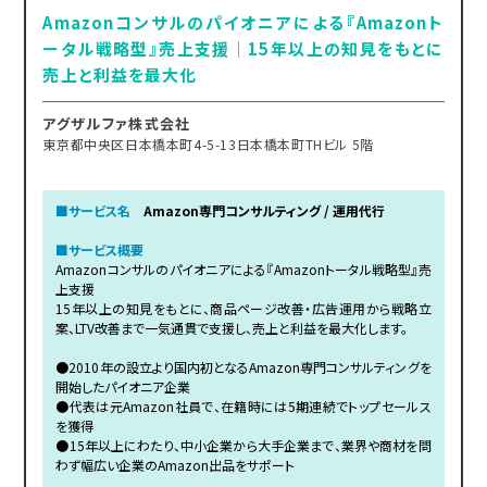
Amazonコンサルのパイオニアによる『Amazonト
ータル戦略型』売上支援｜15年以上の知見をもとに
売上と利益を最大化
アグザルファ株式会社
東京都中央区日本橋本町4-5-13日本橋本町THビル 5階
■サービス名
Amazon専門コンサルティング / 運用代行
■サービス概要
Amazonコンサルのパイオニアによる『Amazonトータル戦略型』売
上支援
15年以上の知見をもとに、商品ページ改善・広告運用から戦略立
案、LTV改善まで一気通貫で支援し、売上と利益を最大化します。
●2010年の設立より国内初となるAmazon専門コンサルティングを
開始したパイオニア企業
●代表は元Amazon社員で、在籍時には5期連続でトップセールス
を獲得
●15年以上にわたり、中小企業から大手企業まで、業界や商材を問
わず幅広い企業のAmazon出品をサポート