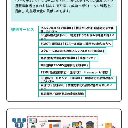
「マーケティング」「システム」などECにまつわるすべての領域で、EC・
通販事業者さまのお悩みに寄り添い、成功へ導くトータル戦略をご
提案し、利益最大化に貢献いたします。
フルフィルメント(資料DL)｜物流から受注・顧客対応まで委
提供サービス
託したい方へ
EC通販物流(資料DL)｜物流まわりのお悩みや課題を抱える
方へ
ECACT(資料DL)｜ECモール運営に課題をお持ちの方へ
スクロール360のEC通販フルフィルメント(資料DL)
商品登録/受注処理 (資料DL)｜成都インハナ
中国越境EC＆SNS運用代行 (資料DL)
TEMU商品登録代行／運用代行 ※amazonも可能！
EC通販コールセンター （資料DL）｜顧客対応の品質改善を
したい方へ
受注代行 （資料DL）｜業務効率化と品質改善を両立したい
方へ
商品調達／OEM商品の企画と製作