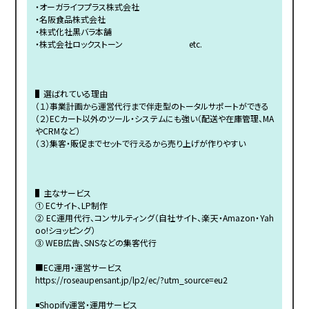
・オーガライフプラス株式会社
・名阪食品株式会社
・株式化社黒バラ本舗
・株式会社ロックストーン etc.
▌選ばれている理由
（１）事業計画から運営代行まで伴走型のトータルサポートができる
（２）ECカート以外のツール・システムにも強い（配送や在庫管理、MA
やCRMなど）
（３）集客・販促までセットで行えるから売り上げが作りやすい
▌主なサービス
① ECサイト、LP制作
② EC運用代行、コンサルティング（自社サイト、楽天・Amazon・Yah
oo!ショッピング）
③ WEB広告、SNSなどの集客代行
■EC運用・運営サービス
https://roseaupensant.jp/lp2/ec/?utm_source=eu2
◾️Shopify運営・運用サービス