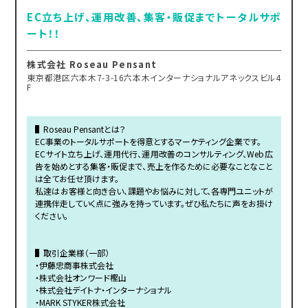
EC立ち上げ、運用改善、集客・販促までトータルサポ
ート！！
株式会社 Roseau Pensant
東京都港区六本木7-3-16六本木インターナショナルアネックスビル4
F
▌Roseau Pensantとは？
EC事業のトータルサポートを得意とするマーケティング企業です。
ECサイト立ち上げ、運用代行、運用改善のコンサルティング、Web広
告を始めとする集客・販促まで、売上を作るために必要なことなこと
は全てお任せ頂けます。
私達はお客様と向き合い、課題やお悩みに対して、各専門ユニットが
連携伴走していく点に強みを持っています。ぜひ私たちに声をお掛け
ください。
▌取引企業様（一部）
・伊藤忠商事株式会社
・株式会社オンワード樫山
・株式会社デイトナ・インターナショナル
・MARK STYKER株式会社