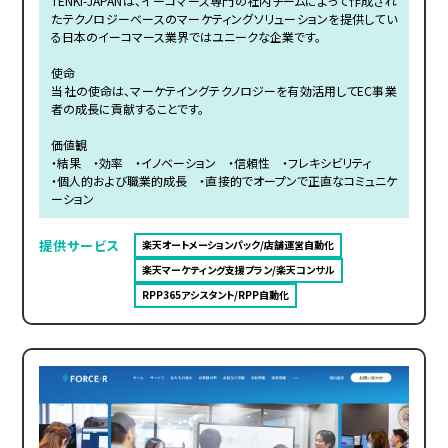
TENKI-JAPANは、イーコマース専門の社内チームによって作成され
たテクノロジーベースのマーケティングソリューションを提供してい
る日本のイーコマース業界ではユニークな企業です。
使命
当社の使命は、マーケテイングテクノロジーを有効活用してEC事業
者の成長に貢献することです。
価値観
・結果 ・効率 ・イノベーション ・信頼性 ・フレキシビリティ
・個人的および職業的成長 ・直接的でオープンで正直なコミュニケ
ーション
提供サービス
楽天オートメーションパック/店舗運営自動化
楽天マーケティング支援プラン/楽天コンサル
RPP365アシスタント/RPP自動化