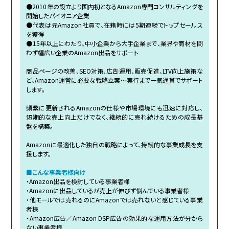
●2010年の設立より国内初となるAmazon専門コンサルティングを
開始したパイオニア企業
●代表は元Amazon社員で、在籍時には5期連続でトップセールス
を獲得
●15年以上にわたり、中小企業から大手企業まで、業界や商材を問
わず幅広い企業のAmazon出品をサポート
商品ページの改善、SEO対策、広告運用、販売促進、LTV向上施策な
ど、Amazon運営に必要な戦略立案〜実行まで一気通貫でサポート
します。
頻繁に更新されるAmazonの仕様や市場環境にも迅速に対応し、
短期的な売上向上だけでなく、継続的に売れ続けるための成長基
盤を構築。
Amazonに最適化した独自の戦略によって、持続的な事業成長を支
援します。
■こんな事業者様向け
・Amazon出品を検討している事業者様
・Amazonに出品しているが売上が伸びず悩んでいる事業者様
・他モールでは売れるのにAmazonでは売れないと感じている事業
者様
・Amazon広告／Amazon DSP広告の効果的な運用方法が分から
ない事業者様