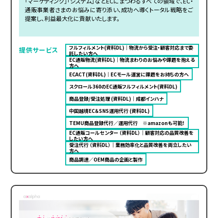
「マーケティング」「システム」などECにまつわるすべての領域で、EC・
通販事業者さまのお悩みに寄り添い、成功へ導くトータル戦略をご
提案し、利益最大化に貢献いたします。
フルフィルメント(資料DL)｜物流から受注・顧客対応まで委
提供サービス
託したい方へ
EC通販物流(資料DL)｜物流まわりのお悩みや課題を抱える
方へ
ECACT(資料DL)｜ECモール運営に課題をお持ちの方へ
スクロール360のEC通販フルフィルメント(資料DL)
商品登録/受注処理 (資料DL)｜成都インハナ
中国越境EC＆SNS運用代行 (資料DL)
TEMU商品登録代行／運用代行 ※amazonも可能！
EC通販コールセンター （資料DL）｜顧客対応の品質改善を
したい方へ
受注代行 （資料DL）｜業務効率化と品質改善を両立したい
方へ
商品調達／OEM商品の企画と製作