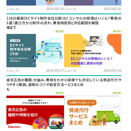
ニュース
2023/05/25
ニュース
2023/05/25
【2023最新】ECサイト制作会社比較1
ECコンサルの相場はいくら？費用の
5選！選び方から制作の流れ、費用相
目安と対応範囲を解説
場まで
NEW!
NEW!
ニュース
2023/05/27
ニュース
2024/01/16
楽天広告の種類、仕組み、費用をわか
小規模でも対応している発送代行サ
りやすく解説。運用のコツや設定方法
ービスまとめ
も
NEW!
NEW!