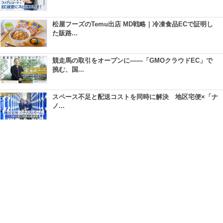
松屋フーズのTemu出店 MD戦略｜冷凍食品ECで証明し
た販路...
競走馬の取引をオープンに――「GMOクラウドEC」で
挑む、国...
スペース不足と配送コストを同時に解決 地区宅便×「ナ
ノ...