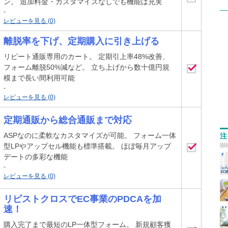
ン。 追加料金・カスタマイズなしでも機能は充実
-
レビューを見る (0)
離脱率を下げ、定期購入に引き上げる
リピート通販専用のカート。 定期引上率48%改善、
フォーム離脱50%減など。 立ち上げから数十億円規
模まで長い間利用可能
-
レビューを見る (0)
定期通販から総合通販まで対応
ASPなのに柔軟なカスタマイズが可能。 フォーム一体
注
型LPやアップセル機能も標準搭載。 ほぼ毎月アップ
デートの多彩な機能
-
レビューを見る (0)
リピストクロスでEC事業のPDCAを加
速！
購入完了まで最短のLP一体型フォーム。 新規顧客獲