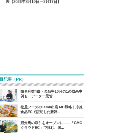
表【2026年8月10日～8月17日】
目記事（PR）
限界利益4倍・欠品率10分の1の成果事
例も データ一元管...
松屋フーズのTemu出店 MD戦略｜冷凍
食品ECで証明した販路...
競走馬の取引をオープンに――「GMO
クラウドEC」で挑む、国...