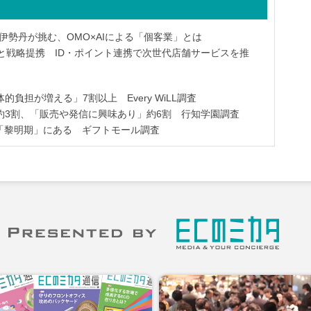
伊勢丹が挑む、OMO×AIによる「個客業」とは
社と戦略提携 ID・ポイント連携で次世代店舗サービスを推
負担が増える」7割以上 Every WiLL調査
約3割、「販売や発信に興味あり」約6割 行知学園調査
「黎明期」にある ギフトモール調査