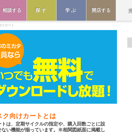
相談する
探す
学ぶ
開店する
向けカート
スク向けカートとは
ートは、定期サイクルの指定や、購入回数ごとに設
せない機能が揃っています。※相関図紙面に掲載し