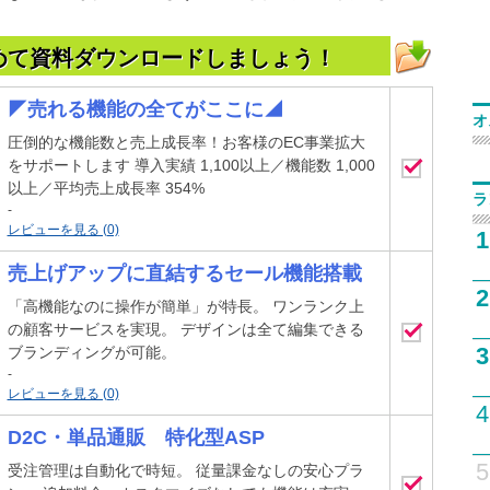
めて資料ダウンロードしましょう！
◤売れる機能の全てがここに◢
オ
圧倒的な機能数と売上成長率！お客様のEC事業拡大
をサポートします 導入実績 1,100以上／機能数 1,000
以上／平均売上成長率 354%
ラ
-
レビューを見る (0)
1
売上げアップに直結するセール機能搭載
2
「高機能なのに操作が簡単」が特長。 ワンランク上
の顧客サービスを実現。 デザインは全て編集できる
3
ブランディングが可能。
-
レビューを見る (0)
4
D2C・単品通販 特化型ASP
5
受注管理は自動化で時短。 従量課金なしの安心プラ