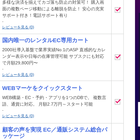
多様な決済を揃えてカゴ落ち防止の対策可！ 購入画
面の複数ページ移動による離脱を防止！ 安心の充実
サポート付き！電話サポート有り
-
レビューを見る (0)
国内唯一のレンタルEC専用カート
2000社導入基盤で業界実績No.1のASP 直感的なカレ
ンダー表示や日毎の在庫管理可能 サブスクにも対応
で月額29,800円〜
-
レビューを見る (0)
WEBマーケをクイックスタート
WEB構築・EC・予約・アプリを1つのDBで。 複数言
語、通貨に対応。 月額2.7万円～スタート可能
-
レビューを見る (0)
顧客の声を実現 EC／通販システム総合パ
ッケージ