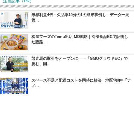
注目記事（PR）
限界利益4倍・欠品率10分の1の成果事例も データ一元
管...
松屋フーズのTemu出店 MD戦略｜冷凍食品ECで証明し
た販路...
競走馬の取引をオープンに――「GMOクラウドEC」で
挑む、国...
スペース不足と配送コストを同時に解決 地区宅便×「ナ
ノ...