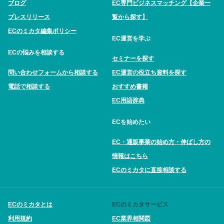
ブログ
EC専門ビジネスマッチング【企業一
プレスリリース
覧から探す】
ECのミカタ編集ポリシー
EC運営を学ぶ
ECの悩みを相談する
セミナーを探す
問い合わせフォームから相談する
EC運営の役立ち資料を探す
電話で相談する
おすすめ書籍
EC用語辞典
ECを始めたい
EC・通販事業の始め方・伸ばし方の
情報はこちら
ECのミカタに直接相談する
ECのミカタとは
ECのミカタサービス
利用規約
EC業界相関図