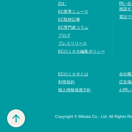
読む
問い合
相談す
EC業界ニュース
電話で
EC取材記事
EC専門家コラム
ブログ
プレスリリース
ECのミカタ編集ポリシー
ECのミカタとは
会社概
利用規約
広告掲
個人情報保護方針
お問い
Copyright © Mikata Co., Ltd. All Rights R