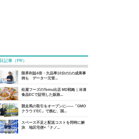
目記事（PR）
限界利益4倍・欠品率10分の1の成果事
例も データ一元管...
松屋フーズのTemu出店 MD戦略｜冷凍
食品ECで証明した販路...
競走馬の取引をオープンに――「GMO
クラウドEC」で挑む、国...
スペース不足と配送コストを同時に解
決 地区宅便×「ナノ...