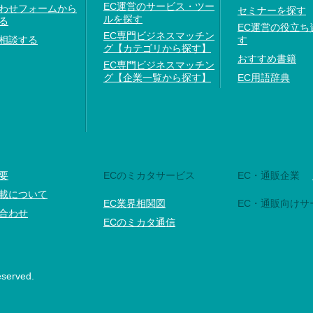
EC運営のサービス・ツー
わせフォームから
セミナーを探す
ルを探す
る
EC運営の役立ち
EC専門ビジネスマッチン
相談する
す
グ【カテゴリから探す】
おすすめ書籍
EC専門ビジネスマッチン
グ【企業一覧から探す】
EC用語辞典
要
ECのミカタサービス
EC・通販企業
載について
EC業界相関図
EC・通販向けサ
合わせ
ECのミカタ通信
eserved.