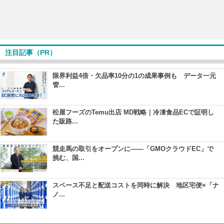
注目記事（PR）
限界利益4倍・欠品率10分の1の成果事例も データ一元
管...
松屋フーズのTemu出店 MD戦略｜冷凍食品ECで証明し
た販路...
競走馬の取引をオープンに――「GMOクラウドEC」で
挑む、国...
スペース不足と配送コストを同時に解決 地区宅便×「ナ
ノ...