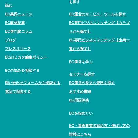
を探す
読む
EC業界ニュース
EC運営のサービス・ツールを探す
EC取材記事
EC専門ビジネスマッチング【カテゴ
EC専門家コラム
リから探す】
ブログ
EC専門ビジネスマッチング【企業一
プレスリリース
覧から探す】
ECのミカタ編集ポリシー
EC運営を学ぶ
ECの悩みを相談する
セミナーを探す
問い合わせフォームから相談する
EC運営の役立ち資料を探す
電話で相談する
おすすめ書籍
EC用語辞典
ECを始めたい
EC・通販事業の始め方・伸ばし方の
情報はこちら