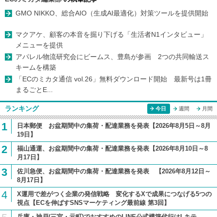
GMO NIKKO、総合AIO（生成AI最適化）対策ツールを提供開始
マクアケ、顧客の本音を掘り下げる「生活者N1インタビュー」
メニューを提供
アパレル物流研究会にビームス、豊島が参画 2つの共同輸送ス
キームを構築
「ECのミカタ通信 vol.26」無料ダウンロード開始 最新号は1冊
まるごとE...
ランキング
今日
週間
月間
1
日本郵便 お盆期間中の集荷・配達業務を発表【2026年8月5日～8月
19日】
2
福山通運、お盆期間中の集荷・配達業務を発表【2026年8月10日～8
月17日】
3
佐川急便、お盆期間中の集荷・配達業務を発表 【2026年8月12日～
8月17日】
4
X運用で差がつく企業の発信戦略 変化するXで成果につなげる5つの
視点【ECを伸ばすSNSマーケティング最前線 第3回】
兵庫・神戸(三宮・元町)でおすすめのLINE公式構築代行はLキテ