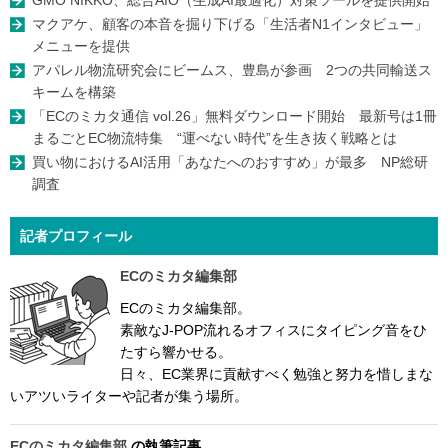
GMO NIKKO、総合AIO（生成AI最適化）対策ツールを提供開始
マクアケ、顧客の本音を掘り下げる「生活者N1インタビュー」
メニューを提供
アパレル物流研究会にビームス、豊島が参画 2つの共同輸送ス
キームを構築
「ECのミカタ通信 vol.26」無料ダウンロード開始 最新号は1冊
まるごとEC物流特集 “運べない時代”を生き抜く戦略とは
買い物におけるAI活用「あなたへのおすすめ」が最多 NP総研
調査
記者プロフィール
ECのミカタ編集部
ECのミカタ編集部。
素敵なJ-POP流れるオフィスにタイピング音をひ
たすら響かせる。
日々、EC業界に貢献すべく勉強と努力を惜しまな
いアツいライターや記者が集う場所。
ECのミカタ編集部
の執筆記事