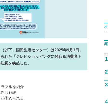
オ
顧
（以下、国民生活センター）は2025年9月3日、
せられた「テレビショッピングに関わる消費者ト
1
の注意を喚起した。
2
3
トラブルを紹介
能性も解説
応が求められる
4