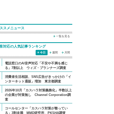
ススメニュース
一覧を見る
客対応の人気記事ランキング
今日
週間
月間
電話窓口のAI音声対応「不安や不満を感じ
る」7割以上 ウィズ・プランナーズ調査
消費者生活相談、SNS広告がきっかけの「イ
ンターネット通販」増加 東京都調査
2026年10月「カスハラ対策義務化」半数以上
の企業が対策無し Channel Corporation調
査
コールセンター「カスハラ対策が整ってい
る」3割未満 MMD研究所、PKSHA調査