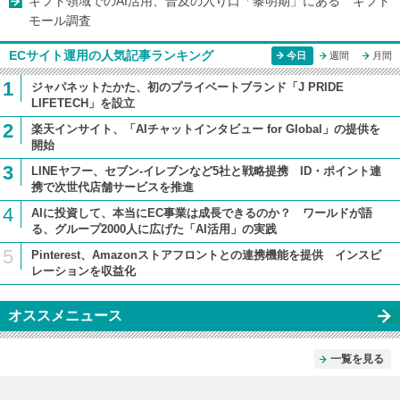
ギフト領域でのAI活用、普及の入り口「黎明期」にある ギフト
モール調査
ECサイト運用の人気記事ランキング
今日
週間
月間
1
ジャパネットたかた、初のプライベートブランド「J PRIDE
LIFETECH」を設立
2
楽天インサイト、「AIチャットインタビュー for Global」の提供を
開始
3
LINEヤフー、セブン-イレブンなど5社と戦略提携 ID・ポイント連
携で次世代店舗サービスを推進
4
AIに投資して、本当にEC事業は成長できるのか？ ワールドが語
る、グループ2000人に広げた「AI活用」の実践
5
Pinterest、Amazonストアフロントとの連携機能を提供 インスピ
レーションを収益化
オススメニュース
一覧を見る