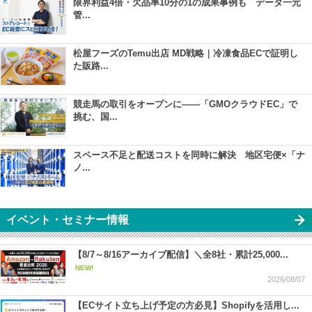
限界利益4倍・欠品率10分の1の成果事例も データ一元
管...
松屋フーズのTemu出店 MD戦略｜冷凍食品ECで証明し
た販路...
競走馬の取引をオープンに――「GMOクラウドEC」で
挑む、国...
スペース不足と配送コストを同時に解決 地区宅便×「ナ
ノ...
イベント・セミナー情報
【8/7～8/16アーカイブ配信】＼全8社・累計25,000...
NEW!
2026/08/07
【ECサイト立ち上げ予定の方必見】Shopifyを活用し...