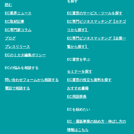
を探す
読む
EC業界ニュース
EC運営のサービス・ツールを探す
EC取材記事
EC専門ビジネスマッチング【カテゴ
EC専門家コラム
リから探す】
ブログ
EC専門ビジネスマッチング【企業一
プレスリリース
覧から探す】
ECのミカタ編集ポリシー
EC運営を学ぶ
ECの悩みを相談する
セミナーを探す
問い合わせフォームから相談する
EC運営の役立ち資料を探す
電話で相談する
おすすめ書籍
EC用語辞典
ECを始めたい
EC・通販事業の始め方・伸ばし方の
情報はこちら