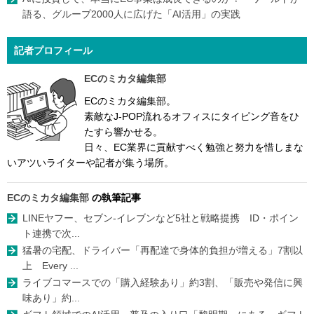
語る、グループ2000人に広げた「AI活用」の実践
記者プロフィール
ECのミカタ編集部
ECのミカタ編集部。
素敵なJ-POP流れるオフィスにタイピング音をひ
たすら響かせる。
日々、EC業界に貢献すべく勉強と努力を惜しまな
いアツいライターや記者が集う場所。
ECのミカタ編集部
の執筆記事
LINEヤフー、セブン-イレブンなど5社と戦略提携 ID・ポイン
ト連携で次...
猛暑の宅配、ドライバー「再配達で身体的負担が増える」7割以
上 Every ...
ライブコマースでの「購入経験あり」約3割、「販売や発信に興
味あり」約...