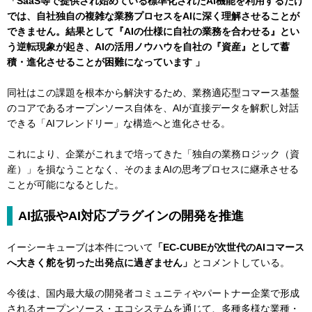
「SaaS等で提供され始めている標準化されたAI機能を利用するだけ
では、自社独自の複雑な業務プロセスをAIに深く理解させることが
できません。結果として『AIの仕様に自社の業務を合わせる』とい
う逆転現象が起き、AIの活用ノウハウを自社の『資産』として蓄
積・進化させることが困難になっています 」
同社はこの課題を根本から解決するため、業務適応型コマース基盤
のコアであるオープンソース自体を、AIが直接データを解釈し対話
できる「AIフレンドリー」な構造へと進化させる。
これにより、企業がこれまで培ってきた「独自の業務ロジック（資
産）」を損なうことなく、そのままAIの思考プロセスに継承させる
ことが可能になるとした。
AI拡張やAI対応プラグインの開発を推進
イーシーキューブは本件について
「EC-CUBEが次世代のAIコマース
へ大きく舵を切った出発点に過ぎません」
とコメントしている。
今後は、国内最大級の開発者コミュニティやパートナー企業で形成
されるオープンソース・エコシステムを通じて、多種多様な業種・