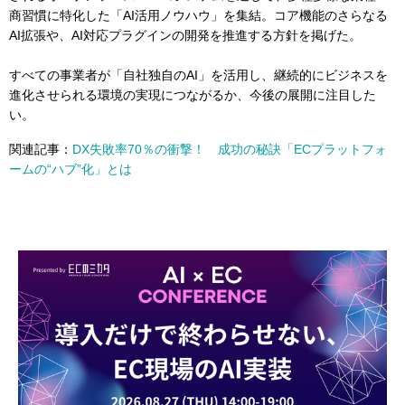
商習慣に特化した「AI活用ノウハウ」を集結。コア機能のさらなる
AI拡張や、AI対応プラグインの開発を推進する方針を掲げた。
すべての事業者が「自社独自のAI」を活用し、継続的にビジネスを
進化させられる環境の実現につながるか、今後の展開に注目した
い。
関連記事：
DX失敗率70％の衝撃！ 成功の秘訣「ECプラットフォ
ームの“ハブ”化」とは