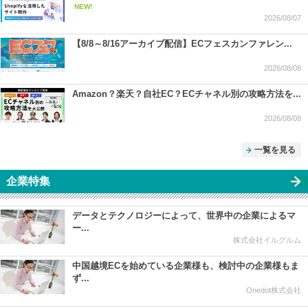
NEW!
2026/08/07
【8/8～8/16アーカイブ配信】ECフェスカンファレン...
2026/08/08
Amazon？楽天？自社EC？ECチャネル別の攻略方法を...
2026/08/08
一覧を見る
企業特集
データとテクノロジーによって、世界中の企業によるマ
ー...
株式会社イルグルム
中国越境ECを始めている企業様も、検討中の企業様もま
ず...
Onedot株式会社