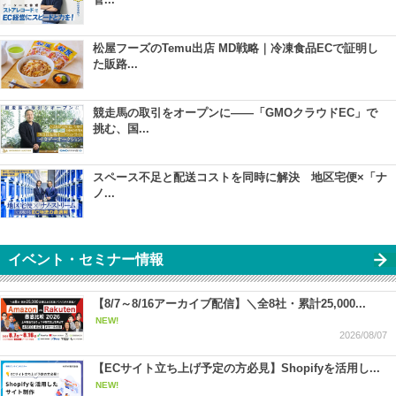
松屋フーズのTemu出店 MD戦略｜冷凍食品ECで証明し
た販路...
競走馬の取引をオープンに――「GMOクラウドEC」で
挑む、国...
スペース不足と配送コストを同時に解決 地区宅便×「ナ
ノ...
イベント・セミナー情報
【8/7～8/16アーカイブ配信】＼全8社・累計25,000...
NEW!
2026/08/07
【ECサイト立ち上げ予定の方必見】Shopifyを活用し...
NEW!