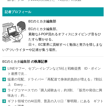
記者プロフィール
ECのミカタ編集部
ECのミカタ編集部。
素敵なJ-POP流れるオフィスにタイピング音をひ
たすら響かせる。
日々、EC業界に貢献すべく勉強と努力を惜しまな
いアツいライターや記者が集う場所。
ECのミカタ編集部
の執筆記事
LINEヤフー、セブン-イレブンなど5社と戦略提携 ID・ポイン
ト連携で次...
猛暑の宅配、ドライバー「再配達で身体的負担が増える」7割以
上 Every ...
ライブコマースでの「購入経験あり」約3割、「販売や発信に興
味あり」約...
ギフト領域でのAI活用、普及の入り口「黎明期」にある ギフト