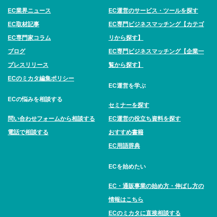
EC業界ニュース
EC運営のサービス・ツールを探す
EC取材記事
EC専門ビジネスマッチング【カテゴ
EC専門家コラム
リから探す】
ブログ
EC専門ビジネスマッチング【企業一
プレスリリース
覧から探す】
ECのミカタ編集ポリシー
EC運営を学ぶ
ECの悩みを相談する
セミナーを探す
問い合わせフォームから相談する
EC運営の役立ち資料を探す
電話で相談する
おすすめ書籍
EC用語辞典
ECを始めたい
EC・通販事業の始め方・伸ばし方の
情報はこちら
ECのミカタに直接相談する