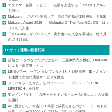
マクアケ、企画・デビュー・拡販を支援する「PDGサイクル」
を強化
Makuake、ノジマと連携して「店頭での商品体験機会」を創出
Makuake Award 2025、「Makuake Of The Year GOLD賞」はキ
リンの【人生...
「Makuake」がプロジェクト実行者への入金を早期化 終了月
の翌月25日に...
ECサイト運用の新着記事
店舗とECをつなぐだけではない 三越伊勢丹が挑む、OMO×AI
による「個客業」とは
LINEヤフー、セブン-イレブンなど5社と戦略提携 ID・ポイン
ト連携で次世代店舗サービスを推進
ジャパネットたかた、初のプライベートブランド「J PRIDE
LIFETECH」を設立
楽天インサイト、「AIチャットインタビュー for Global」の提供
を開始
AIに投資して、本当にEC事業は成長できるのか？ ワールドが
語る、グループ2000人に広げた「AI活用」の実践