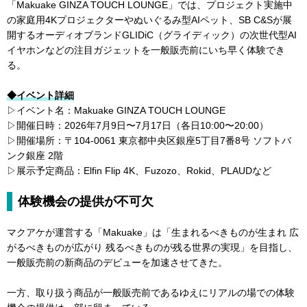
「Makuake GINZA TOUCH LOUNGE」では、プロジェクト実施中
の家庭用4Kプロジェクターやぬいぐるみ型AIペット、SB C&Sが展
開するオーディオブランドGLIDiC（グライディック）の次世代型AI
イヤホンなどの注目ガジェットを一般販売前にいち早く体験でき
る。
◆イベント詳細
▷イベント名：Makuake GINZA TOUCH LOUNGE
▷開催日時：2026年7月9日〜7月17日（各日10:00〜20:00）
▷開催場所：〒104-0061 東京都中央区銀座5丁目7番8号 ソフトバ
ンク銀座 2階
▷展示予定商品：Elfin Flip 4K、Fuzozo、Rokid、PLAUDなど
体験機会の提供が不可欠
マクアケが運営する「Makuake」は「生まれるべきものが生まれ 広
がるべきものが広がり 残るべきものが残る世界の実現」を目指し、
一般販売前の新商品のデビューを加速させてきた。
一方、取り扱う商品が一般販売前であるゆえにリアルの場での体験