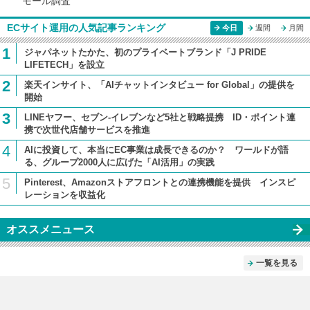
モール調査
ECサイト運用の人気記事ランキング
今日
週間
月間
1
ジャパネットたかた、初のプライベートブランド「J PRIDE
LIFETECH」を設立
2
楽天インサイト、「AIチャットインタビュー for Global」の提供を
開始
3
LINEヤフー、セブン-イレブンなど5社と戦略提携 ID・ポイント連
携で次世代店舗サービスを推進
4
AIに投資して、本当にEC事業は成長できるのか？ ワールドが語
る、グループ2000人に広げた「AI活用」の実践
5
Pinterest、Amazonストアフロントとの連携機能を提供 インスピ
レーションを収益化
オススメニュース
一覧を見る