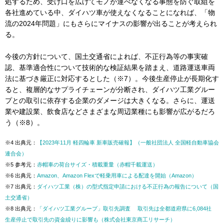
処するため、受け口を広げてモノが運べなくなる事態を防ぐ取組を
各社進めている中、ダイハツ車が使えなくなることになれば、「物
流の2024年問題」にもさらにマイナスの影響が出ることが考えられ
る。
今後の方針について、国土交通省によれば、不正行為等の事実確
認、基準適合性について技術的な検証結果を踏まえ、道路運送車両
法に基づき厳正に対応するとした（※7）。今後生産停止が長期化す
ると、複層的なサプライチェーンが分断され、ダイハツ工業グルー
プとの取引に依存する企業のダメージは大きくなる。さらに、運送
業や建設業、飲食店などさまざまな周辺業種にも影響が広がるだろ
う（※8）。
※4 出典元：
【2023年11月 軽四輪車 新車販売確報】（一般社団法人 全国軽自動車協会
連合会）
※5 参考元：
赤帽車の荷台サイズ・積載重量（赤帽千載運送）
※6 出典元：
Amazon、Amazon Flexで軽乗用車による配達を開始（Amazon）
※7 出典元：
ダイハツ工業（株）の型式指定申請における不正行為の報告について（国
土交通省）
※8 出典元：
「ダイハツ工業グループ」取引先調査 取引先は全都道府県に6,084社
生産停止で取引先の資金繰りに影響も（株式会社東京商工リサーチ）