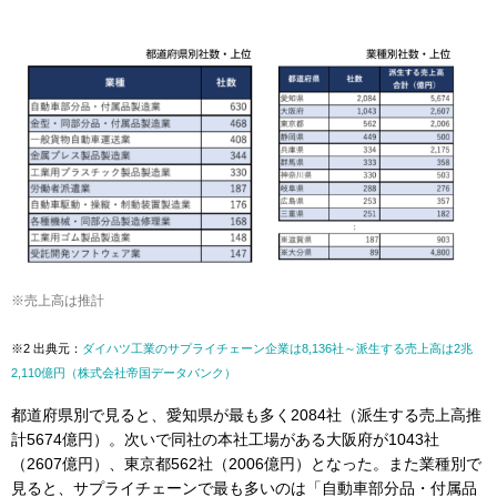
※売上高は推計
※2 出典元：
ダイハツ⼯業のサプライチェーン企業は8,136社～派生する売上高は2兆
2,110億円（株式会社帝国データバンク）
都道府県別で見ると、愛知県が最も多く2084社（派生する売上高推
計5674億円）。次いで同社の本社工場がある大阪府が1043社
（2607億円）、東京都562社（2006億円）となった。また業種別で
見ると、サプライチェーンで最も多いのは「自動車部分品・付属品