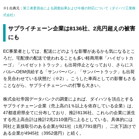
※1 出典元：
第三者委員会による調査結果および今後の対応について（ダイハツ工業株
式会社）
サプライチェーン企業は8136社、2兆円超えの被害
にも
EC事業者としては、配送にどのような影響があるかも気になるとこ
ろだ。宅配便の配送で使われることも多い軽商用車「ハイゼットカ
ーゴ」「ハイゼットトラック」も出荷停止となっており、さらにス
バルへOEM供給する「サンバーバン」「サンバートラック」も出荷
を見合わせている状態だ（※2）。こうした車両としての影響もさる
ことながら、サプライチェーンへの打撃も大きい。
株式会社帝国データバンクの調査によれば、ダイハツを頂点とする
サプライチェーン企業（売上高の1％以上を依存している企業）は、
47都道府県全てに分布しており、推計8136社。これらの企業に派生
する売上高合計は推計2兆2110億円に上るとしている。具体的には
同社と直接取引のある企業が921社（1兆7791億円）、二次下請けで
ある企業が4945社（3952億円）と続く。