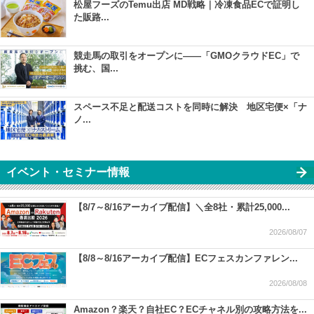
松屋フーズのTemu出店 MD戦略｜冷凍食品ECで証明し
た販路...
競走馬の取引をオープンに――「GMOクラウドEC」で
挑む、国...
スペース不足と配送コストを同時に解決 地区宅便×「ナ
ノ...
イベント・セミナー情報
【8/7～8/16アーカイブ配信】＼全8社・累計25,000...
2026/08/07
【8/8～8/16アーカイブ配信】ECフェスカンファレン...
2026/08/08
Amazon？楽天？自社EC？ECチャネル別の攻略方法を...