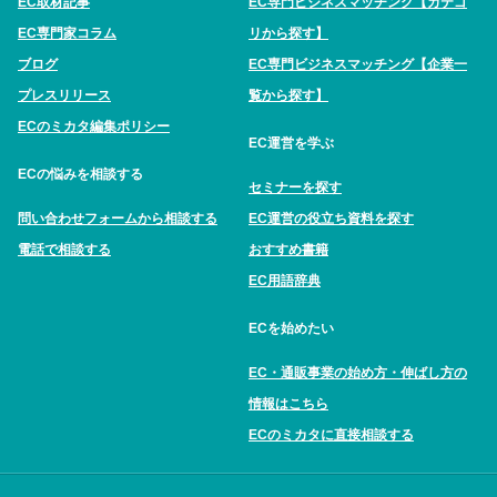
EC取材記事
EC専門ビジネスマッチング【カテゴ
EC専門家コラム
リから探す】
ブログ
EC専門ビジネスマッチング【企業一
プレスリリース
覧から探す】
ECのミカタ編集ポリシー
EC運営を学ぶ
ECの悩みを相談する
セミナーを探す
問い合わせフォームから相談する
EC運営の役立ち資料を探す
電話で相談する
おすすめ書籍
EC用語辞典
ECを始めたい
EC・通販事業の始め方・伸ばし方の
情報はこちら
ECのミカタに直接相談する