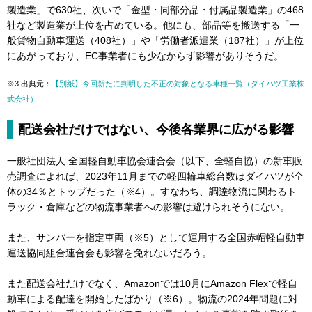
製造業」で630社、次いで「金型・同部分品・付属品製造業」の468
社など製造業が上位を占めている。他にも、部品等を搬送する「一
般貨物自動車運送（408社）」や「労働者派遣業（187社）」が上位
にあがっており、EC事業者にも少なからず影響がありそうだ。
※3 出典元：
【別紙】今回新たに判明した不正の対象となる車種一覧（ダイハツ工業株
式会社）
配送会社だけではない、今後各業界に広がる影響
一般社団法人 全国軽自動車協会連合会（以下、全軽自協）の新車販
売調査によれば、2023年11月までの軽四輪車総台数はダイハツが全
体の34％とトップだった（※4）。すなわち、調達物流に関わるト
ラック・倉庫などの物流事業者への影響は避けられそうにない。
また、サンバーを指定車両（※5）として運用する全国赤帽軽自動車
運送協同組合連合会も影響を免れないだろう。
また配送会社だけでなく、Amazonでは10月にAmazon Flexで軽自
動車による配達を開始したばかり（※6）。物流の2024年問題に対