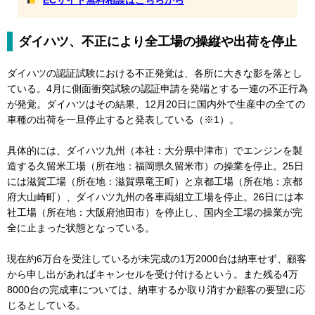
ECサイト無料相談はこちらから
ダイハツ、不正により全工場の操縦や出荷を停止
ダイハツの認証試験における不正発覚は、各所に大きな影を落とし
ている。4月に側面衝突試験の認証申請を発端とする一連の不正行為
が発覚。ダイハツはその結果、12月20日に国内外で生産中の全ての
車種の出荷を一旦停止すると発表している（※1）。
具体的には、ダイハツ九州（本社：大分県中津市）でエンジンを製
造する久留米工場（所在地：福岡県久留米市）の操業を停止。25日
には滋賀工場（所在地：滋賀県竜王町）と京都工場（所在地：京都
府大山崎町）、ダイハツ九州の各車両組立工場を停止。26日には本
社工場（所在地：大阪府池田市）を停止し、国内全工場の操業が完
全に止まった状態となっている。
現在約6万台を受注しているが未完成の1万2000台は納車せず、顧客
から申し出があればキャンセルを受け付けるという。また残る4万
8000台の完成車については、納車するか取り消すか顧客の要望に応
じるとしている。