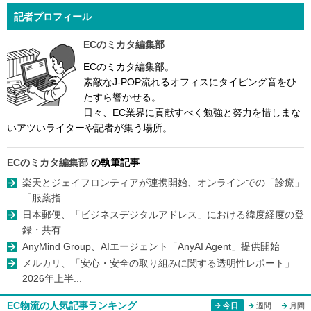
記者プロフィール
ECのミカタ編集部
ECのミカタ編集部。
素敵なJ-POP流れるオフィスにタイピング音をひ
たすら響かせる。
日々、EC業界に貢献すべく勉強と努力を惜しまな
いアツいライターや記者が集う場所。
ECのミカタ編集部
の執筆記事
楽天とジェイフロンティアが連携開始、オンラインでの「診療」
「服薬指...
日本郵便、「ビジネスデジタルアドレス」における緯度経度の登
録・共有...
AnyMind Group、AIエージェント「AnyAI Agent」提供開始
メルカリ、「安心・安全の取り組みに関する透明性レポート」
2026年上半...
EC物流の人気記事ランキング
今日
週間
月間