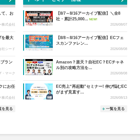
して、お
【8/7～8/16アーカイブ配信】＼全8
社・累計25,000...
NEW!
ー株式会社
2026/08/07
げを最大
【8/8～8/16アーカイブ配信】ECフェ
スカンファレン...
会社シード
2026/08/08
1ブラン
Amazon？楽天？自社EC？ECチャネ
ル別の攻略方法を...
ザ・マーク
2026/08/08
クにお任
EC売上“再起動”セミナー! 伸び悩むEC
がまず見直す...
ク株式会社
2026/08/13
覧を見る
一覧を見る