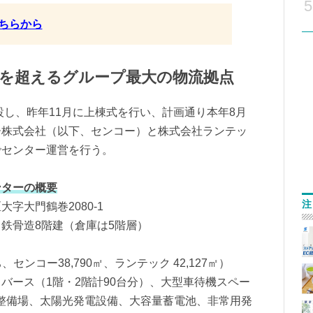
5
ちらから
0㎡を超えるグループ最大の物流拠点
設し、昨年11月に上棟式を行い、計画通り本年8月
ー株式会社（以下、センコー）と株式会社ランテッ
でセンター運営を行う。
ンターの概要
注
字大門鶴巻2080-1
鉄骨造8階建（倉庫は5階層）
、センコー38,790㎡、ランテック 42,127㎡）
バース（1階・2階計90台分）、大型車待機スペー
、整備場、太陽光発電設備、大容量蓄電池、非常用発