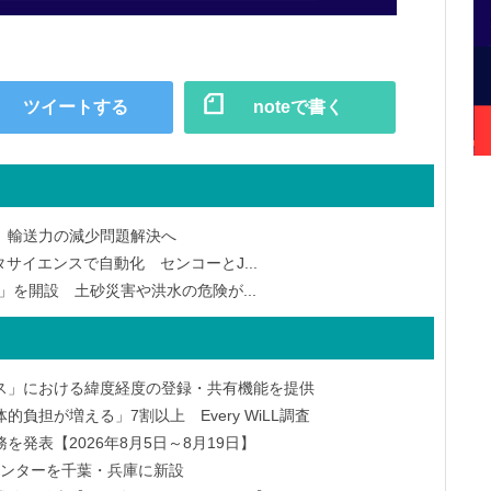
ツイートする
noteで書く
 輸送力の減少問題解決へ
サイエンスで自動化 センコーとJ...
」を開設 土砂災害や洪水の危険が...
ス」における緯度経度の登録・共有機能を提供
負担が増える」7割以上 Every WiLL調査
発表【2026年8月5日～8月19日】
物流センターを千葉・兵庫に新設