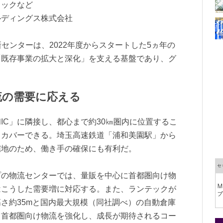
ラックなど
ルディングス株式会社
る新センターは、2022年度からスタートした5ヵ年の
「既存事業の拡大と深化」を支える基盤であり、グ
流の需要に応える
IC」に隣接し、都心まで約30㎞圏内に位置するこ
くカバーできる。埼玉高速鉄道「浦和美園駅」から
宅地のため、働き手の確保にも有利だ。
プの物流センターでは、量販を中心に首都圏向け物
はこうした需要増に対応する。また、ランテックが
さ約35mと国内最大規模（同社調べ）の自動倉庫
り首都圏向け物流を強化し、成長が期待されるコー