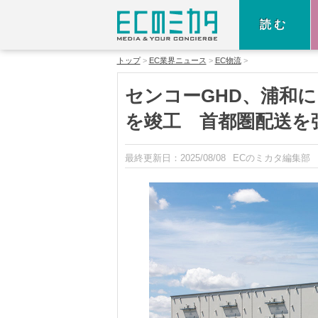
読む
トップ
EC業界ニュース
EC物流
センコーGHD、浦和
を竣工 首都圏配送を
最終更新日：
2025/08/08
ECのミカタ編集部