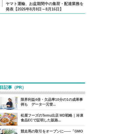
ヤマト運輸、お盆期間中の集荷・配達業務を
発表【2026年8月8日～8月16日】
目記事（PR）
限界利益4倍・欠品率10分の1の成果事
例も データ一元管...
松屋フーズのTemu出店 MD戦略｜冷凍
食品ECで証明した販路...
競走馬の取引をオープンに――「GMO