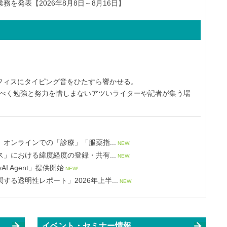
を発表【2026年8月8日～8月16日】
オフィスにタイピング音をひたすら響かせる。
すべく勉強と努力を惜しまないアツいライターや記者が集う場
オンラインでの「診療」「服薬指...
NEW!
」における緯度経度の登録・共有...
NEW!
yAI Agent」提供開始
NEW!
る透明性レポート」2026年上半...
NEW!
イベント・セミナー情報