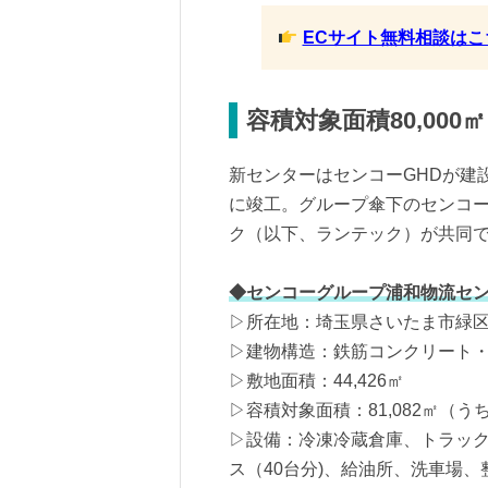
ECサイト無料相談はこ
容積対象面積80,00
新センターはセンコーGHDが建
に竣工。グループ傘下のセンコ
ク（以下、ランテック）が共同
◆センコーグループ浦和物流セ
▷所在地：埼玉県さいたま市緑区大
▷建物構造：鉄筋コンクリート・
▷敷地面積：44,426㎡
▷容積対象面積：81,082㎡（うち
▷設備：冷凍冷蔵倉庫、トラック
ス（40台分)、給油所、洗車場