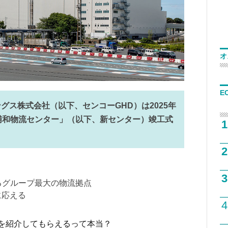
オ
E
グス株式会社（以下、センコーGHD）は2025年
浦和物流センター」（以下、新センター）竣工式
1
2
3
超えるグループ最大の物流拠点
に応える
4
を紹介してもらえるって本当？