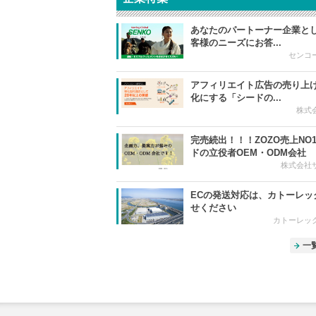
あなたのパートーナー企業と
客様のニーズにお答...
センコ
アフィリエイト広告の売り上
化にする「シードの...
株式
完売続出！！！ZOZO売上NO
ドの立役者OEM・ODM会社
株式会社
ECの発送対応は、カトーレッ
せください
カトーレッ
一