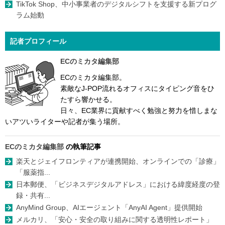
TikTok Shop、中小事業者のデジタルシフトを支援する新プログ
ラム始動
記者プロフィール
ECのミカタ編集部
ECのミカタ編集部。
素敵なJ-POP流れるオフィスにタイピング音をひ
たすら響かせる。
日々、EC業界に貢献すべく勉強と努力を惜しまな
いアツいライターや記者が集う場所。
ECのミカタ編集部
の執筆記事
楽天とジェイフロンティアが連携開始、オンラインでの「診療」
「服薬指...
日本郵便、「ビジネスデジタルアドレス」における緯度経度の登
録・共有...
AnyMind Group、AIエージェント「AnyAI Agent」提供開始
メルカリ、「安心・安全の取り組みに関する透明性レポート」