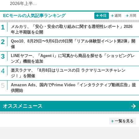
2026年上半...
ECモールの人気記事ランキング
今日
週間
月間
1
メルカリ、「安心・安全の取り組みに関する透明性レポート」2026
年上半期版を公開
2
Qoo10、8月29日〜9月6日の9日間「リアル体験型イベント第2弾」開
催
3
LINEヤフー、「Agent i」に写真から商品を探せる「ショッピングレ
ンズ」機能を追加
4
楽天ラクマ、「8月8日はリユースの日 ラクマリユースチャレン
ジ！」を開催
5
Amazon Ads、国内でPrime Video「インタラクティブ動画広告」提
供開始
オススメニュース
一覧を見る