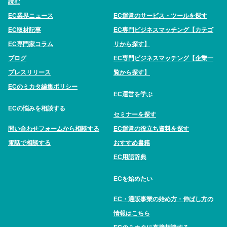
読む
EC業界ニュース
EC運営のサービス・ツールを探す
EC取材記事
EC専門ビジネスマッチング【カテゴ
EC専門家コラム
リから探す】
ブログ
EC専門ビジネスマッチング【企業一
プレスリリース
覧から探す】
ECのミカタ編集ポリシー
EC運営を学ぶ
ECの悩みを相談する
セミナーを探す
問い合わせフォームから相談する
EC運営の役立ち資料を探す
電話で相談する
おすすめ書籍
EC用語辞典
ECを始めたい
EC・通販事業の始め方・伸ばし方の
情報はこちら