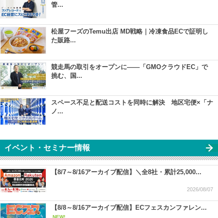
管...
松屋フーズのTemu出店 MD戦略｜冷凍食品ECで証明し
た販路...
競走馬の取引をオープンに――「GMOクラウドEC」で
挑む、国...
スペース不足と配送コストを同時に解決 地区宅便×「ナ
ノ...
イベント・セミナー情報
【8/7～8/16アーカイブ配信】＼全8社・累計25,000...
2026/08/07
【8/8～8/16アーカイブ配信】ECフェスカンファレン...
NEW!