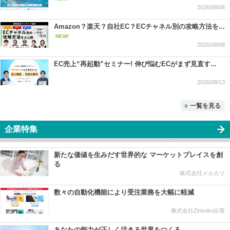
2026/08/08
Amazon？楽天？自社EC？ECチャネル別の攻略方法を...
NEW!
2026/08/08
EC売上“再起動”セミナー! 伸び悩むECがまず見直す...
2026/08/13
一覧を見る
企業特集
新たな価値を生みだす世界的な マーケットプレイスを創
る
株式会社メルカリ
数々の自動化機能により受注業務を大幅に軽減
株式会社Zinsoku出荷
あなたの能力が正しく活きる世界をつくる。