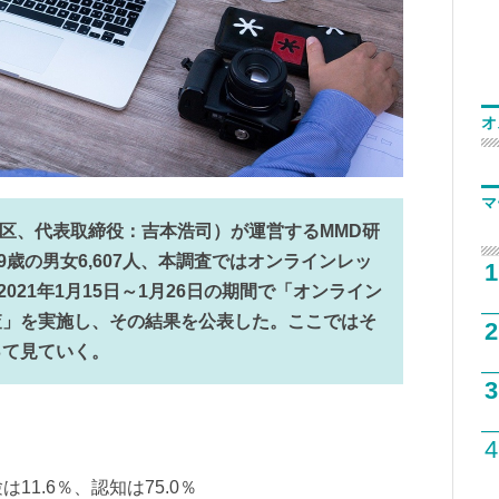
オ
マ
港区、代表取締役：吉本浩司）が運営するMMD研
9歳の男女6,607人、本調査ではオンラインレッ
1
021年1月15日～1月26日の期間で「オンライン
査」を実施し、その結果を公表した。ここではそ
2
って見ていく。
3
4
11.6％、認知は75.0％