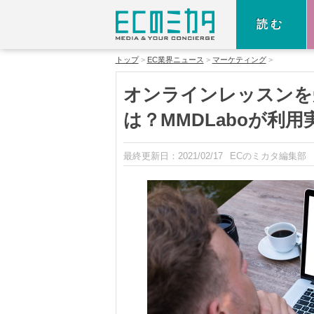
読む
トップ
EC業界ニュース
マーケティング
オンラインレッスンを
は？MMDLaboが利
最終更新日：
2021/02/17
ECのミカタ編集部