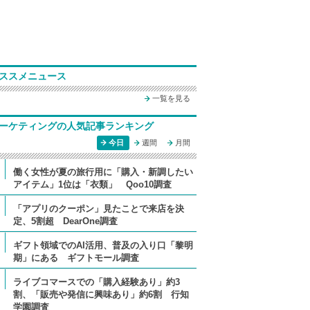
ススメニュース
一覧を見る
ーケティングの人気記事ランキング
今日
週間
月間
働く女性が夏の旅行用に「購入・新調したい
アイテム」1位は「衣類」 Qoo10調査
「アプリのクーポン」見たことで来店を決
定、5割超 DearOne調査
ギフト領域でのAI活用、普及の入り口「黎明
期」にある ギフトモール調査
ライブコマースでの「購入経験あり」約3
割、「販売や発信に興味あり」約6割 行知
学園調査