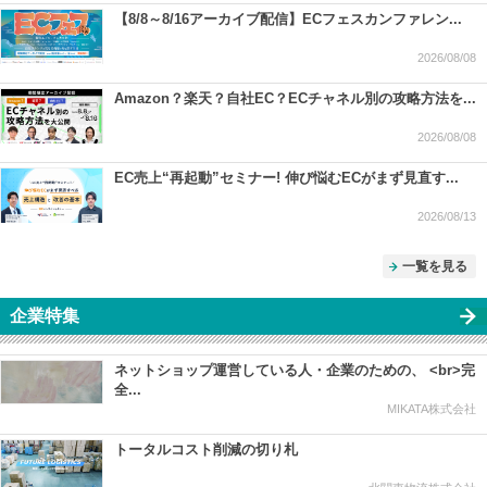
【8/8～8/16アーカイブ配信】ECフェスカンファレン...
2026/08/08
Amazon？楽天？自社EC？ECチャネル別の攻略方法を...
2026/08/08
EC売上“再起動”セミナー! 伸び悩むECがまず見直す...
2026/08/13
一覧を見る
企業特集
ネットショップ運営している人・企業のための、 <br>完
全...
MIKATA株式会社
トータルコスト削減の切り札