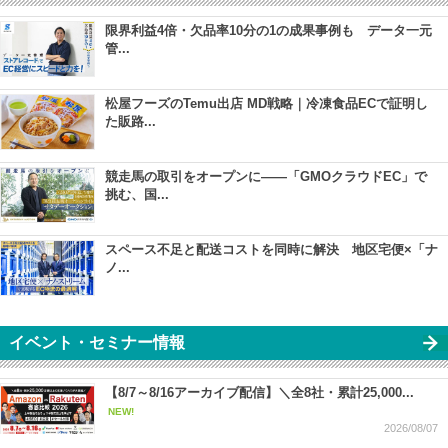
限界利益4倍・欠品率10分の1の成果事例も データ一元
管...
松屋フーズのTemu出店 MD戦略｜冷凍食品ECで証明し
た販路...
競走馬の取引をオープンに――「GMOクラウドEC」で
挑む、国...
スペース不足と配送コストを同時に解決 地区宅便×「ナ
ノ...
イベント・セミナー情報
【8/7～8/16アーカイブ配信】＼全8社・累計25,000...
NEW!
2026/08/07