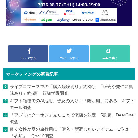
シェアする
ツイートする
noteで書く
マーケティングの新着記事
ライブコマースでの「購入経験あり」約3割、「販売や発信に興
味あり」約6割 行知学園調査
ギフト領域でのAI活用、普及の入り口「黎明期」にある ギフト
モール調査
「アプリのクーポン」見たことで来店を決定、5割超 DearOne
調査
働く女性が夏の旅行用に「購入・新調したいアイテム」1位は
「衣類」 Qoo10調査