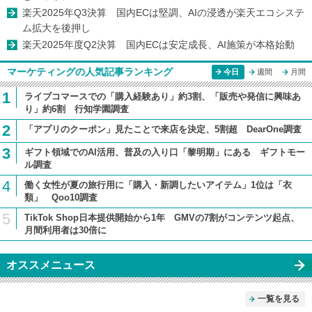
楽天2025年Q3決算 国内ECは堅調、AIの浸透が楽天エコシステ
ム拡大を後押し
楽天2025年度Q2決算 国内ECは安定成長、AI施策が本格始動
マーケティングの人気記事ランキング
今日
週間
月間
1
ライブコマースでの「購入経験あり」約3割、「販売や発信に興味あ
り」約6割 行知学園調査
2
「アプリのクーポン」見たことで来店を決定、5割超 DearOne調査
3
ギフト領域でのAI活用、普及の入り口「黎明期」にある ギフトモー
ル調査
4
働く女性が夏の旅行用に「購入・新調したいアイテム」1位は「衣
類」 Qoo10調査
5
TikTok Shop日本提供開始から1年 GMVの7割がコンテンツ起点、
月間利用者は30倍に
オススメニュース
一覧を見る