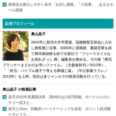
新商品を購入しやすい条件「お試し価格」「小容量」 あるるモ
ール調査
記者プロフィール
奥山晶子
2003年に新潟大学卒業後、冠婚葬祭互助会に入社
し葬祭業に従事。2005年に退職後、書籍営業を経
て脚本家経験を経て出版社で『フリースタイルな
お別れざっし 葬』編集長を務める。その後『葬式
プランナーまどかのお弔いファイル』（文藝春秋刊／2012年）、
『「終活」バイブル親子で考える葬儀と墓』（中公新書ラクレ／
2013年）を上梓。現在は多ジャンルでの執筆活動を行っている。
奥山晶子 の執筆記事
楽天2025年度通期決算 国内ECは1兆円突破、モバイルとのシ
ナジー拡大と...
楽天とUber、戦略的パートナーシップを発表 ポイント経済圏
とモビリテ...