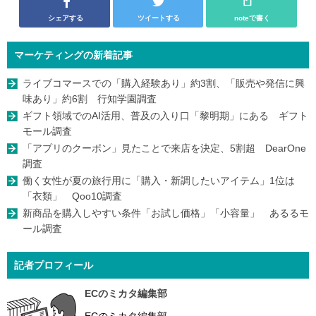
シェアする
ツイートする
noteで書く
マーケティングの新着記事
ライブコマースでの「購入経験あり」約3割、「販売や発信に興
味あり」約6割 行知学園調査
ギフト領域でのAI活用、普及の入り口「黎明期」にある ギフト
モール調査
「アプリのクーポン」見たことで来店を決定、5割超 DearOne
調査
働く女性が夏の旅行用に「購入・新調したいアイテム」1位は
「衣類」 Qoo10調査
新商品を購入しやすい条件「お試し価格」「小容量」 あるるモ
ール調査
記者プロフィール
ECのミカタ編集部
ECのミカタ編集部。