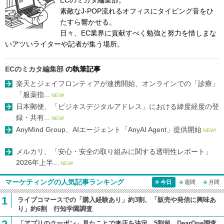
素敵なJ-POP流れるオフィスにタイピング音をひ
たすら響かせる。
日々、EC業界に貢献すべく勉強と努力を惜しまな
いアツいライターや記者が集う場所。
ECのミカタ編集部
の執筆記事
楽天とジェイフロンティアが連携開始、オンラインでの「診療」
「服薬指...
NEW!
日本郵便、「ビジネスデジタルアドレス」における緯度経度の登
録・共有...
NEW!
AnyMind Group、AIエージェント「AnyAI Agent」提供開始
NEW!
メルカリ、「安心・安全の取り組みに関する透明性レポート」
2026年上半...
NEW!
マーケティングの人気記事ランキング
今日
週間
月間
1
ライブコマースでの「購入経験あり」約3割、「販売や発信に興味あ
り」約6割 行知学園調査
「アプリのクーポン」見たことで来店を決定、5割超 DearOne調査