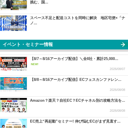
挑む、国...
スペース不足と配送コストを同時に解決 地区宅便×「ナ
ノ...
イベント・セミナー情報
【8/7～8/16アーカイブ配信】＼全8社・累計25,000...
NEW!
2026/08/07
【8/8～8/16アーカイブ配信】ECフェスカンファレン...
2026/08/08
Amazon？楽天？自社EC？ECチャネル別の攻略方法を...
2026/08/08
EC売上“再起動”セミナー! 伸び悩むECがまず見直す...