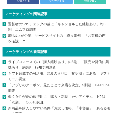
シェアする
ツイートする
noteで書く
マーケティングの関連記事
運営者のSNSチェックの後に「キャンセルした経験あり」約6
割 エムフロ調査
8割以上が企業、サービスサイトの「導入事例」「お客様の声」
を確認 エ...
マーケティングの新着記事
ライブコマースでの「購入経験あり」約3割、「販売や発信に興
味あり」約6割 行知学園調査
ギフト領域でのAI活用、普及の入り口「黎明期」にある ギフト
モール調査
「アプリのクーポン」見たことで来店を決定、5割超 DearOne
調査
働く女性が夏の旅行用に「購入・新調したいアイテム」1位は
「衣類」 Qoo10調査
新商品を購入しやすい条件「お試し価格」「小容量」 あるるモ