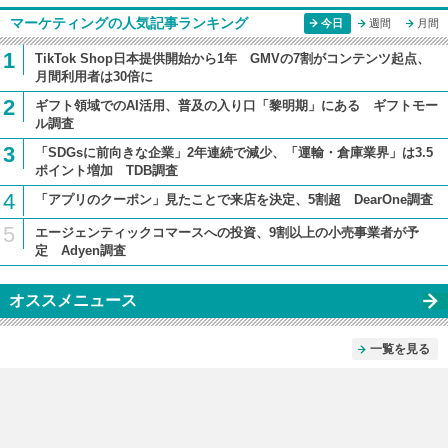
マーケティングの人気記事ランキング
今日
週間
月間
1
TikTok Shop日本提供開始から1年 GMVの7割がコンテンツ起点、
月間利用者は30倍に
2
ギフト領域でのAI活用、普及の入り口「黎明期」にある ギフトモー
ル調査
3
「SDGsに前向きな企業」2年連続で減少、「運輸・倉庫業界」は3.5
ポイント増加 TDB調査
4
「アプリのクーポン」見たことで来店を決定、5割超 DearOne調査
5
エージェンティックコマースへの投資、9割以上の小売事業者が予
定 Adyen調査
オススメニュース
一覧を見る