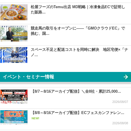
松屋フーズのTemu出店 MD戦略｜冷凍食品ECで証明し
た販路...
競走馬の取引をオープンに――「GMOクラウドEC」で
挑む、国...
スペース不足と配送コストを同時に解決 地区宅便×「ナ
ノ...
イベント・セミナー情報
【8/7～8/16アーカイブ配信】＼全8社・累計25,000...
2026/08/07
【8/8～8/16アーカイブ配信】ECフェスカンファレン...
NEW!
2026/08/08