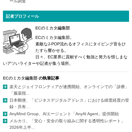
ール調査
記者プロフィール
ECのミカタ編集部
ECのミカタ編集部。
素敵なJ-POP流れるオフィスにタイピング音をひ
たすら響かせる。
日々、EC業界に貢献すべく勉強と努力を惜しまな
いアツいライターや記者が集う場所。
ECのミカタ編集部
の執筆記事
楽天とジェイフロンティアが連携開始、オンラインでの「診療」
「服薬指...
日本郵便、「ビジネスデジタルアドレス」における緯度経度の登
録・共有...
AnyMind Group、AIエージェント「AnyAI Agent」提供開始
メルカリ、「安心・安全の取り組みに関する透明性レポート」
2026年上半...