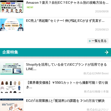
Amazon？楽天？自社EC？ECチャネル別の攻略方法を...
NEW!
2026/08/08
EC売上“再起動”セミナー! 伸び悩むECがまず見直す...
2026/08/13
一覧を見る
企業特集
Shopifyを活用している全てのECブランドが活用できる
LINE...
株式会社DMM Boost
【業界最安価格】￥550/1カット～から撮影可能！切り抜
き...
株式会社物撮り本舗
ECの｢出荷業務｣と｢配送料｣の課題を 3つの方法で解決
株式会社はぴロジ