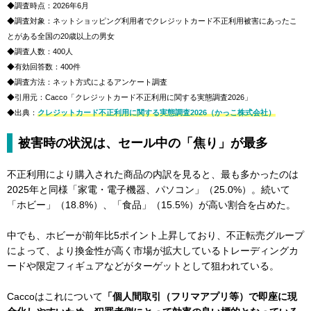
◆調査時点：2026年6月
◆調査対象：ネットショッピング利用者でクレジットカード不正利用被害にあったこ
とがある全国の20歳以上の男女
◆調査人数：400人
◆有効回答数：400件
◆調査方法：ネット方式によるアンケート調査
◆引用元：Cacco「クレジットカード不正利用に関する実態調査2026」
◆出典：
クレジットカード不正利用に関する実態調査2026（かっこ株式会社）
被害時の状況は、セール中の「焦り」が最多
不正利用により購入された商品の内訳を見ると、最も多かったのは
2025年と同様「家電・電子機器、パソコン」（25.0%）。続いて
「ホビー」（18.8%）、「食品」（15.5%）が高い割合を占めた。
中でも、ホビーが前年比5ポイント上昇しており、不正転売グループ
によって、より換金性が高く市場が拡大しているトレーディングカ
ードや限定フィギュアなどがターゲットとして狙われている。
Caccoはこれについて
「個人間取引（フリマアプリ等）で即座に現