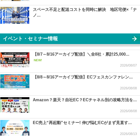
スペース不足と配送コストを同時に解決 地区宅便×「ナ
ノ...
イベント・セミナー情報
【8/7～8/16アーカイブ配信】＼全8社・累計25,000...
NEW!
2026/08/07
【8/8～8/16アーカイブ配信】ECフェスカンファレン...
2026/08/08
Amazon？楽天？自社EC？ECチャネル別の攻略方法を...
2026/08/08
EC売上“再起動”セミナー! 伸び悩むECがまず見直す...
2026/08/13