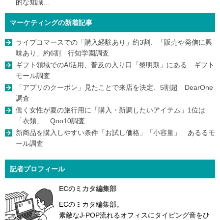
的な知識...
マーケティングの新着記事
ライブコマースでの「購入経験あり」約3割、「販売や発信に興
味あり」約6割 行知学園調査
ギフト領域でのAI活用、普及の入り口「黎明期」にある ギフト
モール調査
「アプリのクーポン」見たことで来店を決定、5割超 DearOne
調査
働く女性が夏の旅行用に「購入・新調したいアイテム」1位は
「衣類」 Qoo10調査
新商品を購入しやすい条件「お試し価格」「小容量」 あるるモ
ール調査
記者プロフィール
ECのミカタ編集部
ECのミカタ編集部。
素敵なJ-POP流れるオフィスにタイピング音をひ