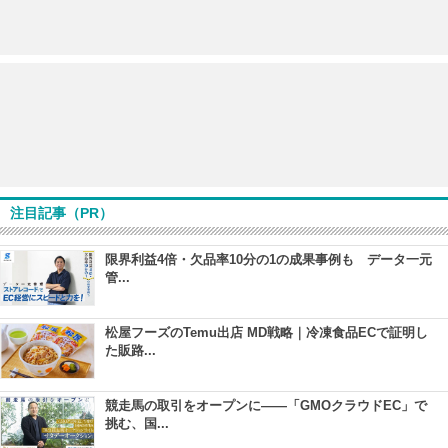
注目記事（PR）
限界利益4倍・欠品率10分の1の成果事例も データ一元
管...
松屋フーズのTemu出店 MD戦略｜冷凍食品ECで証明し
た販路...
競走馬の取引をオープンに――「GMOクラウドEC」で
挑む、国...