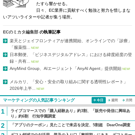
たすら響かせる。
日々、EC業界に貢献すべく勉強と努力を惜しまな
いアツいライターや記者が集う場所。
ECのミカタ編集部
の執筆記事
楽天とジェイフロンティアが連携開始、オンラインでの「診療」
「服薬指...
NEW!
日本郵便、「ビジネスデジタルアドレス」における緯度経度の登
録・共有...
NEW!
AnyMind Group、AIエージェント「AnyAI Agent」提供開始
NEW!
メルカリ、「安心・安全の取り組みに関する透明性レポート」
2026年上半...
NEW!
マーケティングの人気記事ランキング
今日
週間
月間
1
ライブコマースでの「購入経験あり」約3割、「販売や発信に興味あ
り」約6割 行知学園調査
2
「アプリのクーポン」見たことで来店を決定、5割超 DearOne調査
ギフト領域でのAI活用、普及の入り口「黎明期」にある ギフトモー