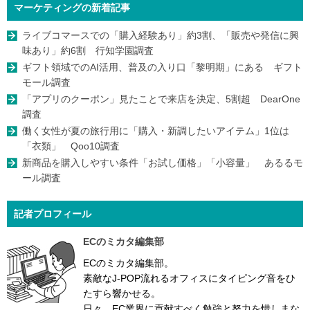
マーケティングの新着記事
ライブコマースでの「購入経験あり」約3割、「販売や発信に興
味あり」約6割 行知学園調査
ギフト領域でのAI活用、普及の入り口「黎明期」にある ギフト
モール調査
「アプリのクーポン」見たことで来店を決定、5割超 DearOne
調査
働く女性が夏の旅行用に「購入・新調したいアイテム」1位は
「衣類」 Qoo10調査
新商品を購入しやすい条件「お試し価格」「小容量」 あるるモ
ール調査
記者プロフィール
ECのミカタ編集部
ECのミカタ編集部。
素敵なJ-POP流れるオフィスにタイピング音をひ
たすら響かせる。
日々、EC業界に貢献すべく勉強と努力を惜しまな