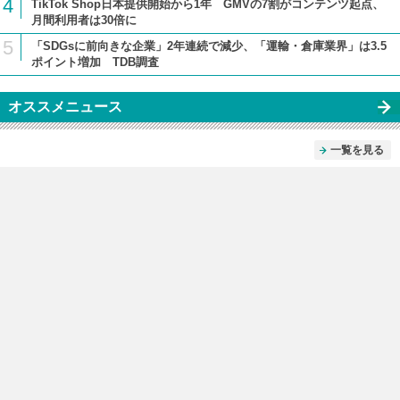
4
TikTok Shop日本提供開始から1年 GMVの7割がコンテンツ起点、
月間利用者は30倍に
5
「SDGsに前向きな企業」2年連続で減少、「運輸・倉庫業界」は3.5
ポイント増加 TDB調査
オススメニュース
一覧を見る