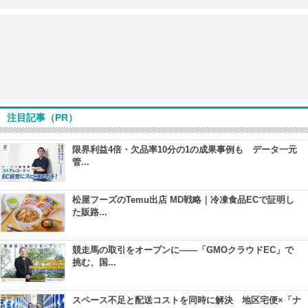
注目記事（PR）
限界利益4倍・欠品率10分の1の成果事例も データ一元
管...
松屋フーズのTemu出店 MD戦略｜冷凍食品ECで証明し
た販路...
競走馬の取引をオープンに――「GMOクラウドEC」で
挑む、国...
スペース不足と配送コストを同時に解決 地区宅便×「ナ