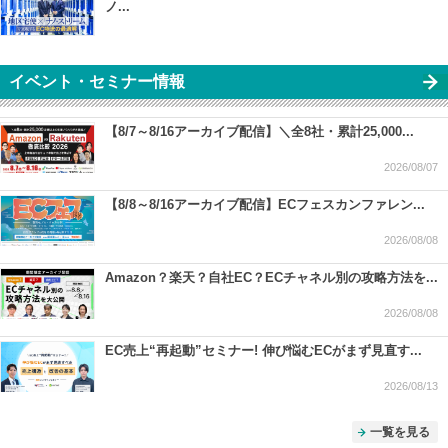
ノ...
イベント・セミナー情報
【8/7～8/16アーカイブ配信】＼全8社・累計25,000...
2026/08/07
【8/8～8/16アーカイブ配信】ECフェスカンファレン...
2026/08/08
Amazon？楽天？自社EC？ECチャネル別の攻略方法を...
2026/08/08
EC売上“再起動”セミナー! 伸び悩むECがまず見直す...
2026/08/13
一覧を見る