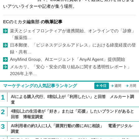
いアツいライターや記者が集う場所。
ECのミカタ編集部
の執筆記事
楽天とジェイフロンティアが連携開始、オンラインでの「診療」
「服薬指...
日本郵便、「ビジネスデジタルアドレス」における緯度経度の登
録・共有...
AnyMind Group、AIエージェント「AnyAI Agent」提供開始
メルカリ、「安心・安全の取り組みに関する透明性レポート」
2026年上半...
マーケティングの人気記事ランキング
今日
週間
月間
1
AIによる購入代行、8割以上が「利用したい」と回答 メルカート調
査
2
4割以上の生活者が「好き」または「応援」したいブランドがあると
回答 博報堂調査
3
AI利用者の約3人に1人「購買行動の際にAIに相談」 電通デジタル
調査