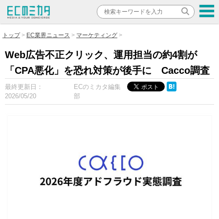
トップ
EC業界ニュース
マーケティング
Web広告不正クリック、運用担当の約4割が
「CPA悪化」を恐れ対策が後手に Cacco調査
最終更新日：
ECのミカタ編集
2026/05/20
部