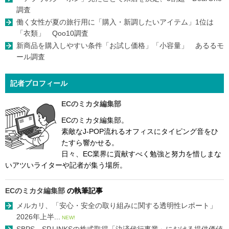
調査
働く女性が夏の旅行用に「購入・新調したいアイテム」1位は
「衣類」 Qoo10調査
新商品を購入しやすい条件「お試し価格」「小容量」 あるるモ
ール調査
記者プロフィール
ECのミカタ編集部
ECのミカタ編集部。
素敵なJ-POP流れるオフィスにタイピング音をひ
たすら響かせる。
日々、EC業界に貢献すべく勉強と努力を惜しまな
いアツいライターや記者が集う場所。
ECのミカタ編集部
の執筆記事
メルカリ、「安心・安全の取り組みに関する透明性レポート」
2026年上半...
NEW!