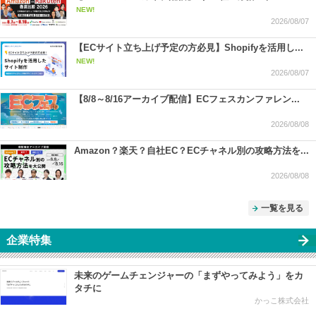
NEW!
2026/08/07
【ECサイト立ち上げ予定の方必見】Shopifyを活用し...
NEW!
2026/08/07
【8/8～8/16アーカイブ配信】ECフェスカンファレン...
2026/08/08
Amazon？楽天？自社EC？ECチャネル別の攻略方法を...
2026/08/08
一覧を見る
企業特集
未来のゲームチェンジャーの「まずやってみよう」をカ
タチに
かっこ株式会社