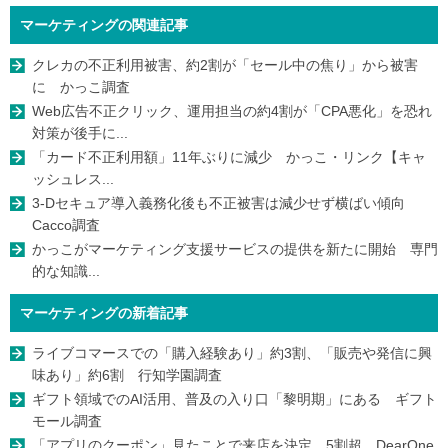
マーケティングの関連記事
クレカの不正利用被害、約2割が「セール中の焦り」から被害
に かっこ調査
Web広告不正クリック、運用担当の約4割が「CPA悪化」を恐れ
対策が後手に...
「カード不正利用額」11年ぶりに減少 かっこ・リンク【キャ
ッシュレス...
3-Dセキュア導入義務化後も不正被害は減少せず横ばい傾向
Cacco調査
かっこがマーケティング支援サービスの提供を新たに開始 専門
的な知識...
マーケティングの新着記事
ライブコマースでの「購入経験あり」約3割、「販売や発信に興
味あり」約6割 行知学園調査
ギフト領域でのAI活用、普及の入り口「黎明期」にある ギフト
モール調査
「アプリのクーポン」見たことで来店を決定、5割超 DearOne