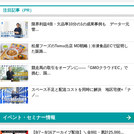
注目記事（PR）
限界利益4倍・欠品率10分の1の成果事例も データ一元
管...
松屋フーズのTemu出店 MD戦略｜冷凍食品ECで証明し
た販路...
競走馬の取引をオープンに――「GMOクラウドEC」で
挑む、国...
スペース不足と配送コストを同時に解決 地区宅便×「ナ
ノ...
イベント・セミナー情報
【8/7～8/16アーカイブ配信】＼全8社・累計25,000...