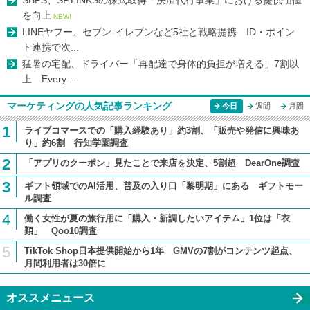
SBPS、SP.LINKSの株式取得「決済代行事業」における提供価値
を向上
NEW!
LINEヤフー、セブン-イレブンなど5社と戦略提携 ID・ポイン
ト連携で次...
猛暑の宅配、ドライバー「再配達で身体的負担が増える」7割以
上 Every ...
マーケティングの人気記事ランキング
今日
週間
月間
1
ライブコマースでの「購入経験あり」約3割、「販売や発信に興味あ
り」約6割 行知学園調査
2
「アプリのクーポン」見たことで来店を決定、5割超 DearOne調査
3
ギフト領域でのAI活用、普及の入り口「黎明期」にある ギフトモー
ル調査
4
働く女性が夏の旅行用に「購入・新調したいアイテム」1位は「衣
類」 Qoo10調査
5
TikTok Shop日本提供開始から1年 GMVの7割がコンテンツ起点、
月間利用者は30倍に
オススメニュース