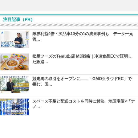
注目記事（PR）
限界利益4倍・欠品率10分の1の成果事例も データ一元
管...
松屋フーズのTemu出店 MD戦略｜冷凍食品ECで証明し
た販路...
競走馬の取引をオープンに――「GMOクラウドEC」で
挑む、国...
スペース不足と配送コストを同時に解決 地区宅便×「ナ
ノ...