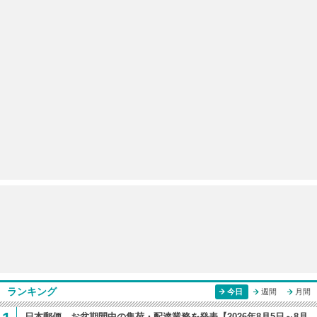
ランキング
今日
週間
月間
日本郵便 お盆期間中の集荷・配達業務を発表【2026年8月5日～8月