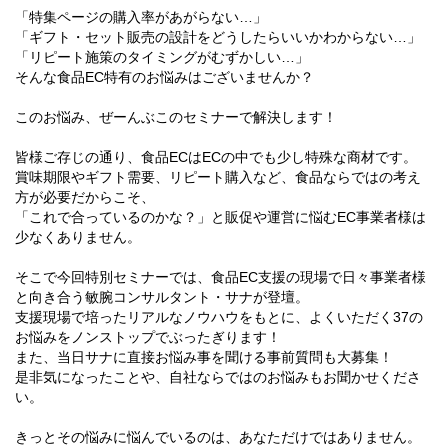
「特集ページの購入率があがらない…」
「ギフト・セット販売の設計をどうしたらいいかわからない…」
「リピート施策のタイミングがむずかしい…」
そんな食品EC特有のお悩みはございませんか？
このお悩み、ぜーんぶこのセミナーで解決します！
皆様ご存じの通り、食品ECはECの中でも少し特殊な商材です。
賞味期限やギフト需要、リピート購入など、食品ならではの考え
方が必要だからこそ、
「これで合っているのかな？」と販促や運営に悩むEC事業者様は
少なくありません。
そこで今回特別セミナーでは、食品EC支援の現場で日々事業者様
と向き合う敏腕コンサルタント・サナが登壇。
支援現場で培ったリアルなノウハウをもとに、よくいただく37の
お悩みをノンストップでぶったぎります！
また、当日サナに直接お悩み事を聞ける事前質問も大募集！
是非気になったことや、自社ならではのお悩みもお聞かせくださ
い。
きっとその悩みに悩んでいるのは、あなただけではありません。