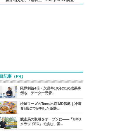
目記事（PR）
限界利益4倍・欠品率10分の1の成果事
例も データ一元管...
松屋フーズのTemu出店 MD戦略｜冷凍
食品ECで証明した販路...
競走馬の取引をオープンに――「GMO
クラウドEC」で挑む、国...