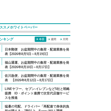
ススメホワイトペーパー
ンキング
今日
週間
月間
日本郵便 お盆期間中の集荷・配達業務を発
表【2026年8月5日～8月19日】
福山通運、お盆期間中の集荷・配達業務を発
表【2026年8月10日～8月17日】
佐川急便、お盆期間中の集荷・配達業務を発
表 【2026年8月12日～8月17日】
LINEヤフー、セブン-イレブンなど5社と戦略
提携 ID・ポイント連携で次世代店舗サービ
スを推進
猛暑の宅配、ドライバー「再配達で身体的負
担が増える」7割以上 Every WiLL調査