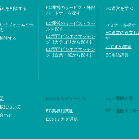
EC運営のサービス・外部
悩みを相談する
EC運営を学ぶ
パートナーを探す
EC運営のサービス・ツー
わせフォームから
セミナーを探す
ルを探す
る
EC運営の役立ち
EC専門ビジネスマッチン
相談する
す
グ【カテゴリから探す】
おすすめ書籍
EC専門ビジネスマッチン
グ【企業一覧から探す】
EC用語辞典
要
ECのミカタサービス
EC・通販企業
載について
EC業界相関図
EC・通販向けサ
合わせ
ECのミカタ通信