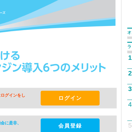
オ
ラ
1
2
3
はログインをし
ログイン
4
機会に是非、
5
会員登録