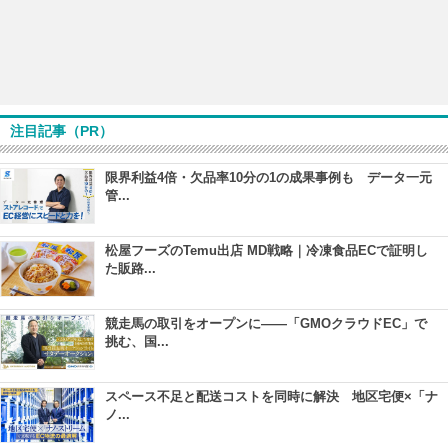
注目記事（PR）
限界利益4倍・欠品率10分の1の成果事例も データ一元
管...
松屋フーズのTemu出店 MD戦略｜冷凍食品ECで証明し
た販路...
競走馬の取引をオープンに――「GMOクラウドEC」で
挑む、国...
スペース不足と配送コストを同時に解決 地区宅便×「ナ
ノ...