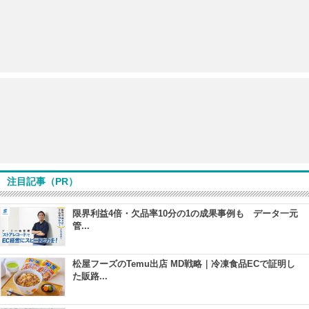
注目記事（PR）
限界利益4倍・欠品率10分の1の成果事例も データ一元
管...
松屋フーズのTemu出店 MD戦略｜冷凍食品ECで証明し
た販路...