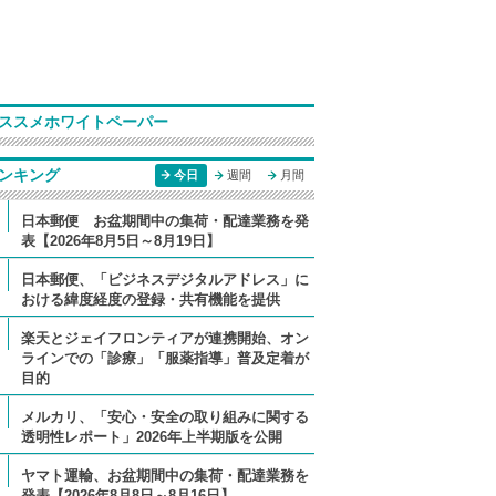
ススメホワイトペーパー
ンキング
今日
週間
月間
日本郵便 お盆期間中の集荷・配達業務を発
表【2026年8月5日～8月19日】
日本郵便、「ビジネスデジタルアドレス」に
おける緯度経度の登録・共有機能を提供
楽天とジェイフロンティアが連携開始、オン
ラインでの「診療」「服薬指導」普及定着が
目的
メルカリ、「安心・安全の取り組みに関する
透明性レポート」2026年上半期版を公開
ヤマト運輸、お盆期間中の集荷・配達業務を
発表【2026年8月8日～8月16日】