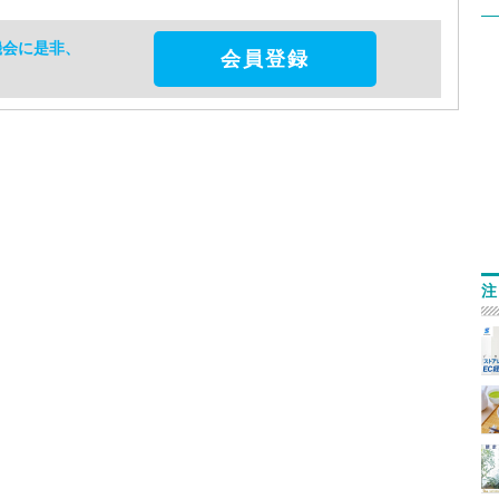
機会に是非、
会員登録
注