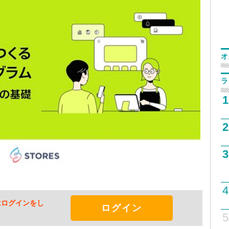
オ
ラ
1
2
3
4
はログインをし
ログイン
5