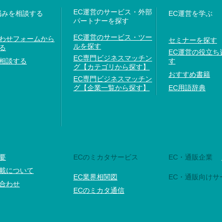
EC運営のサービス・外部
悩みを相談する
EC運営を学ぶ
パートナーを探す
EC運営のサービス・ツー
わせフォームから
セミナーを探す
ルを探す
る
EC運営の役立ち
EC専門ビジネスマッチン
相談する
す
グ【カテゴリから探す】
おすすめ書籍
EC専門ビジネスマッチン
グ【企業一覧から探す】
EC用語辞典
要
ECのミカタサービス
EC・通販企業
載について
EC業界相関図
EC・通販向けサ
合わせ
ECのミカタ通信