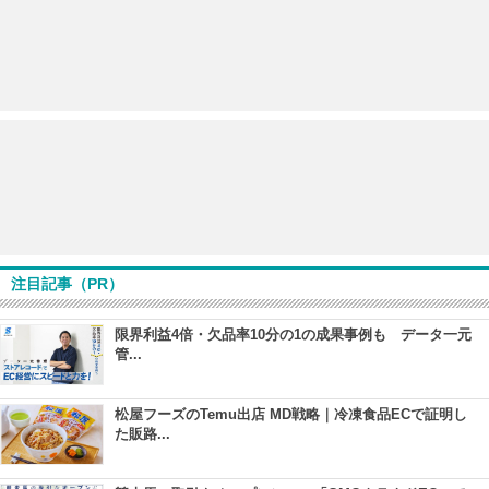
注目記事（PR）
限界利益4倍・欠品率10分の1の成果事例も データ一元
管...
松屋フーズのTemu出店 MD戦略｜冷凍食品ECで証明し
た販路...