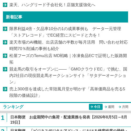
楽天、ハングリード子会社化！店舗支援強化へ
新着記事
限界利益4倍・欠品率10分の1の成果事例も データ一元管理
「ストアレコード」でEC経営にスピードと力を！
楽天市場のAI機能、出店店舗の半数が毎月活用 問い合わせ対応
時間70％削減の事例も紹介
松屋フーズのTemu出店 MD戦略｜冷凍食品ECで証明した販路開
拓
競走馬の取引をオープンに――「GMOクラウドEC」で挑む、国
内2社目の現役競走馬オークションサイト「サタデーオークショ
ン」
売上300倍を達成した常陸風月堂が明かす「高単価商品を売る5
段階の価値設計」
ランキング
今日
週間
月間
1
日本郵便 お盆期間中の集荷・配達業務を発表【2026年8月5日～8月
19日】
日本郵便、「ビジネスデジタルアドレス」における緯度経度の登録・