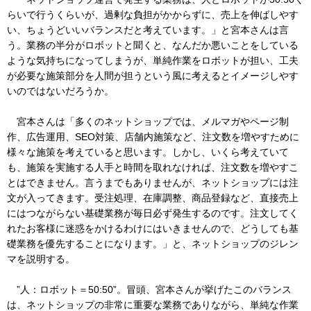
らいで行うくらいが、過剰な負担がかからずに、売上を伸ばしやす
い、ちょうどいいバランスだと考えています。」と宮本さんは言
う。業務の半分がロボットと聞くと、なんだか悪いことをしている
ような気持ちになってしまうが、単純作業をロボットが担い、工夫
が必要な施策部分を人間が担うという風に考えるとイメージしやす
いのではないだろうか。
宮本さんは「多くのネットショップでは、メルマガやページ制
作、広告運用、SEO対策、店舗内施策など、注文数を増やすために
様々な施策を考えていると思います。しかし、いくら考えていて
も、施策を実施する人手と時間を取れなければ、注文数を増やすこ
とはできません。言うまでもありませんが、ネットショップには注
文が入ってきます。受注処理、在庫調整、商品登録など、直接売上
にはつながらない基礎業務が毎日必ず発生するのです。注文してく
れたお客様に迷惑をかけるわけにはいきませんので、どうしても基
礎業務を優先することになります。」と、ネットショップのジレン
マを説明する。
”人：ロボット＝50:50”。冒頭、宮本さんが挙げたこのバランス
は、ネットショップの非常に重要な業務でありながら、単純な作業