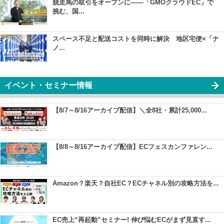
競走馬の取引をオープンに――「GMOクラウドEC」で
挑む、国...
スペース不足と配送コストを同時に解決 地区宅便×「ナ
ノ...
イベント・セミナー情報
【8/7～8/16アーカイブ配信】＼全8社・累計25,000...
【8/8～8/16アーカイブ配信】ECフェスカンファレン...
Amazon？楽天？自社EC？ECチャネル別の攻略方法を...
EC売上“再起動”セミナー! 伸び悩むECがまず見直す...