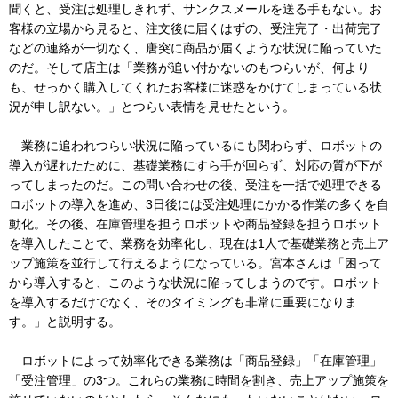
聞くと、受注は処理しきれず、サンクスメールを送る手もない。お
客様の立場から見ると、注文後に届くはずの、受注完了・出荷完了
などの連絡が一切なく、唐突に商品が届くような状況に陥っていた
のだ。そして店主は「業務が追い付かないのもつらいが、何より
も、せっかく購入してくれたお客様に迷惑をかけてしまっている状
況が申し訳ない。」とつらい表情を見せたという。
業務に追われつらい状況に陥っているにも関わらず、ロボットの
導入が遅れたために、基礎業務にすら手が回らず、対応の質が下が
ってしまったのだ。この問い合わせの後、受注を一括で処理できる
ロボットの導入を進め、3日後には受注処理にかかる作業の多くを自
動化。その後、在庫管理を担うロボットや商品登録を担うロボット
を導入したことで、業務を効率化し、現在は1人で基礎業務と売上ア
ップ施策を並行して行えるようになっている。宮本さんは「困って
から導入すると、このような状況に陥ってしまうのです。ロボット
を導入するだけでなく、そのタイミングも非常に重要になりま
す。」と説明する。
ロボットによって効率化できる業務は「商品登録」「在庫管理」
「受注管理」の3つ。これらの業務に時間を割き、売上アップ施策を