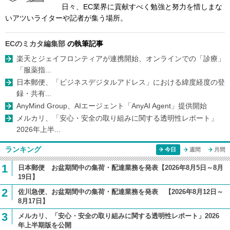
日々、EC業界に貢献すべく勉強と努力を惜しまな
いアツいライターや記者が集う場所。
ECのミカタ編集部
の執筆記事
楽天とジェイフロンティアが連携開始、オンラインでの「診療」
「服薬指...
日本郵便、「ビジネスデジタルアドレス」における緯度経度の登
録・共有...
AnyMind Group、AIエージェント「AnyAI Agent」提供開始
メルカリ、「安心・安全の取り組みに関する透明性レポート」
2026年上半...
ランキング
今日
週間
月間
1
日本郵便 お盆期間中の集荷・配達業務を発表【2026年8月5日～8月
19日】
2
佐川急便、お盆期間中の集荷・配達業務を発表 【2026年8月12日～
8月17日】
3
メルカリ、「安心・安全の取り組みに関する透明性レポート」2026
年上半期版を公開