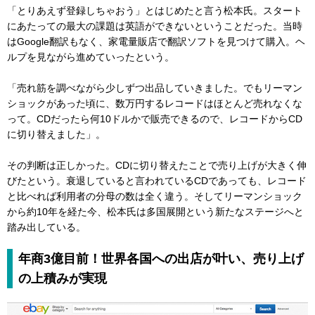
「とりあえず登録しちゃおう」とはじめたと言う松本氏。スタート
にあたっての最大の課題は英語ができないということだった。当時
はGoogle翻訳もなく、家電量販店で翻訳ソフトを見つけて購入。ヘ
ルプを見ながら進めていったという。
「売れ筋を調べながら少しずつ出品していきました。でもリーマン
ショックがあった頃に、数万円するレコードはほとんど売れなくな
って。CDだったら何10ドルかで販売できるので、レコードからCD
に切り替えました」。
その判断は正しかった。CDに切り替えたことで売り上げが大きく伸
びたという。衰退していると言われているCDであっても、レコード
と比べれば利用者の分母の数は全く違う。そしてリーマンショック
から約10年を経た今、松本氏は多国展開という新たなステージへと
踏み出している。
年商3億目前！世界各国への出店が叶い、売り上げ
の上積みが実現