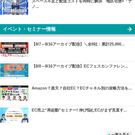
スペース不足と配送コストを同時に解決 地区宅便×「ナ
ノ...
イベント・セミナー情報
【8/7～8/16アーカイブ配信】＼全8社・累計25,000...
【8/8～8/16アーカイブ配信】ECフェスカンファレン...
Amazon？楽天？自社EC？ECチャネル別の攻略方法を...
EC売上“再起動”セミナー! 伸び悩むECがまず見直す...
一覧を見る