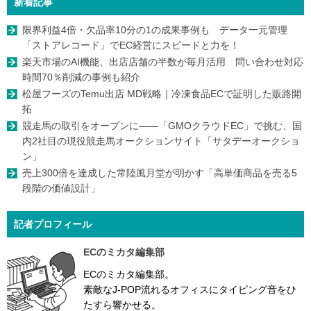
新着記事
限界利益4倍・欠品率10分の1の成果事例も データ一元管理
「ストアレコード」でEC経営にスピードと力を！
楽天市場のAI機能、出店店舗の半数が毎月活用 問い合わせ対応
時間70％削減の事例も紹介
松屋フーズのTemu出店 MD戦略｜冷凍食品ECで証明した販路開
拓
競走馬の取引をオープンに――「GMOクラウドEC」で挑む、国
内2社目の現役競走馬オークションサイト「サタデーオークショ
ン」
売上300倍を達成した常陸風月堂が明かす「高単価商品を売る5
段階の価値設計」
記者プロフィール
ECのミカタ編集部
ECのミカタ編集部。
素敵なJ-POP流れるオフィスにタイピング音をひ
たすら響かせる。