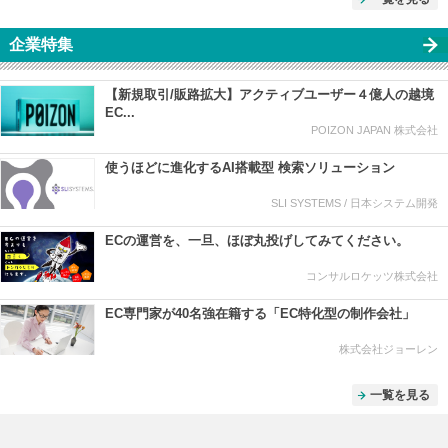
企業特集
【新規取引/販路拡大】アクティブユーザー４億人の越境
EC...
POIZON JAPAN 株式会社
使うほどに進化するAI搭載型 検索ソリューション
SLI SYSTEMS / 日本システム開発
ECの運営を、一旦、ほぼ丸投げしてみてください。
コンサルロケッツ株式会社
EC専門家が40名強在籍する「EC特化型の制作会社」
株式会社ジョーレン
一覧を見る