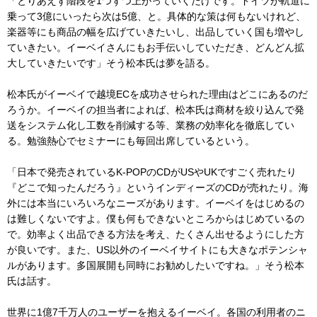
「とりあえず階段を1つずつ上がっていくだけです。ドイツが軌道に
乗って3億にいったら次は5億、と。具体的な策は何もないけれど、
楽器等にも商品の幅を広げていきたいし、出品していく国も増やし
ていきたい。イーベイさんにもお手伝いしていただき、どんどん拡
大していきたいです」そう松本氏は夢を語る。
松本氏がイーベイで越境ECを成功させられた理由はどこにあるのだ
ろうか。イーベイの担当者によれば、松本氏は商材を絞り込んで発
送をシステム化し工数を削減する等、業務の効率化を徹底してい
る。勉強熱心でセミナーにも毎回出席しているという。
「日本で発売されているK-POPのCDがUSやUKですごく売れたり
『どこで知ったんだろう』というインディーズのCDが売れたり。海
外には本当にいろいろなニーズがあります。イーベイをはじめるの
は難しくないですよ。僕も何もできないところからはじめているの
で。効率よく出品できる方法を考え、たくさん出せるようにした方
が良いです。また、US以外のイーベイサイトにも大きなポテンシャ
ルがあります。多国展開も同時にお勧めしたいですね。」そう松本
氏は話す。
世界に1億7千万人のユーザーを抱えるイーベイ。各国の利用者のニ