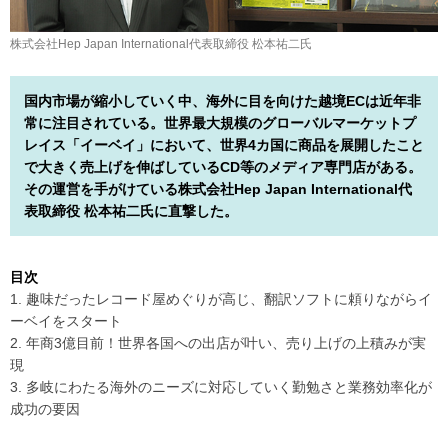
株式会社Hep Japan International代表取締役 松本祐二氏
国内市場が縮小していく中、海外に目を向けた越境ECは近年非
常に注目されている。世界最大規模のグローバルマーケットプ
レイス「イーベイ」において、世界4カ国に商品を展開したこと
で大きく売上げを伸ばしているCD等のメディア専門店がある。
その運営を手がけている株式会社Hep Japan International代
表取締役 松本祐二氏に直撃した。
目次
1. 趣味だったレコード屋めぐりが高じ、翻訳ソフトに頼りながらイ
ーベイをスタート
2. 年商3億目前！世界各国への出店が叶い、売り上げの上積みが実
現
3. 多岐にわたる海外のニーズに対応していく勤勉さと業務効率化が
成功の要因