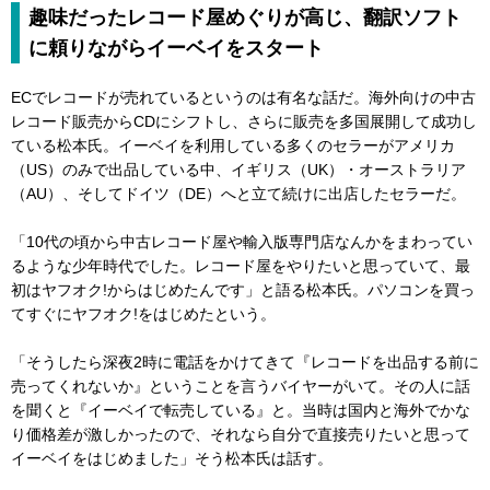
趣味だったレコード屋めぐりが高じ、翻訳ソフト
に頼りながらイーベイをスタート
ECでレコードが売れているというのは有名な話だ。海外向けの中古
レコード販売からCDにシフトし、さらに販売を多国展開して成功し
ている松本氏。イーベイを利用している多くのセラーがアメリカ
（US）のみで出品している中、イギリス（UK）・オーストラリア
（AU）、そしてドイツ（DE）へと立て続けに出店したセラーだ。
「10代の頃から中古レコード屋や輸入版専門店なんかをまわってい
るような少年時代でした。レコード屋をやりたいと思っていて、最
初はヤフオク!からはじめたんです」と語る松本氏。パソコンを買っ
てすぐにヤフオク!をはじめたという。
「そうしたら深夜2時に電話をかけてきて『レコードを出品する前に
売ってくれないか』ということを言うバイヤーがいて。その人に話
を聞くと『イーベイで転売している』と。当時は国内と海外でかな
り価格差が激しかったので、それなら自分で直接売りたいと思って
イーベイをはじめました」そう松本氏は話す。