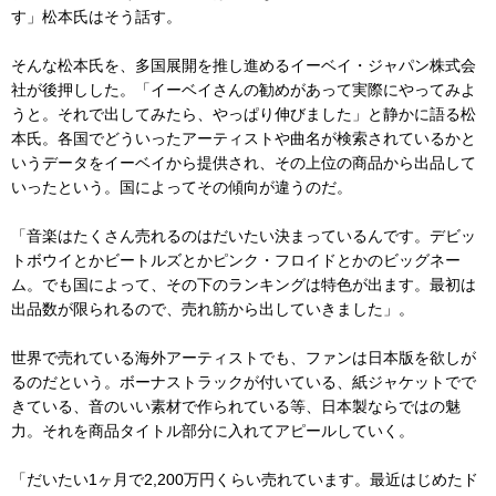
す」松本氏はそう話す。
そんな松本氏を、多国展開を推し進めるイーベイ・ジャパン株式会
社が後押しした。「イーベイさんの勧めがあって実際にやってみよ
うと。それで出してみたら、やっぱり伸びました」と静かに語る松
本氏。各国でどういったアーティストや曲名が検索されているかと
いうデータをイーベイから提供され、その上位の商品から出品して
いったという。国によってその傾向が違うのだ。
「音楽はたくさん売れるのはだいたい決まっているんです。デビッ
トボウイとかビートルズとかピンク・フロイドとかのビッグネー
ム。でも国によって、その下のランキングは特色が出ます。最初は
出品数が限られるので、売れ筋から出していきました」。
世界で売れている海外アーティストでも、ファンは日本版を欲しが
るのだという。ボーナストラックが付いている、紙ジャケットでで
きている、音のいい素材で作られている等、日本製ならではの魅
力。それを商品タイトル部分に入れてアピールしていく。
「だいたい1ヶ月で2,200万円くらい売れています。最近はじめたド