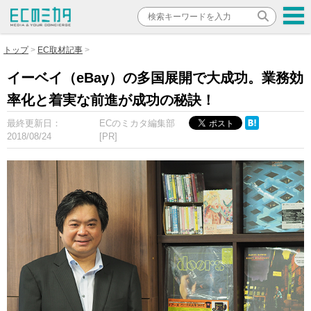
トップ
EC取材記事
イーベイ（eBay）の多国展開で大成功。業務効
率化と着実な前進が成功の秘訣！
最終更新日：
ECのミカタ編集部
2018/08/24
[PR]