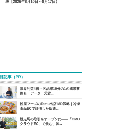
表【2026年8月10日～8月17日】
目記事（PR）
限界利益4倍・欠品率10分の1の成果事
例も データ一元管...
松屋フーズのTemu出店 MD戦略｜冷凍
食品ECで証明した販路...
競走馬の取引をオープンに――「GMO
クラウドEC」で挑む、国...