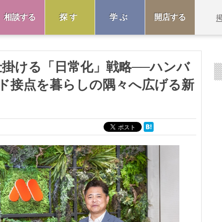
相談する
探す
学ぶ
開店する
仕掛ける「日常化」戦略──ハンバ
ド接点を暮らしの隅々へ広げる新