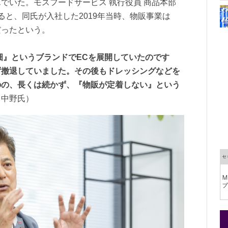
でいた。モスフードサービス 執行役員 商品本部
ると、同氏が入社した2019年当時、物販事業は
だったという。
ス畑』というブランドでECを展開していたのです
ず撤退していました。その後もドレッシングなどを
のの、長くは続かず、『物販が定着しない』という
（中野氏）