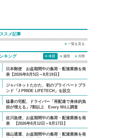
ススメ記事
一覧を見る
ンキング
今日
週間
月間
日本郵便 お盆期間中の集荷・配達業務を発
表【2026年8月5日～8月19日】
ジャパネットたかた、初のプライベートブラ
ンド「J PRIDE LIFETECH」を設立
猛暑の宅配、ドライバー「再配達で身体的負
担が増える」7割以上 Every WiLL調査
佐川急便、お盆期間中の集荷・配達業務を発
表 【2026年8月12日～8月17日】
福山通運、お盆期間中の集荷・配達業務を発