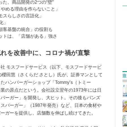
った、商品開発の2つの“壁”
は「やめる理由を作らないこと」
「モスらしさの言語化」
化」
「顧客基盤の統合」の役割も
リットは、「店舗がある」強さ
流れを改善中に、コロナ禍が直撃
社 モスフードサービス（以下、モスフードサービ
者の櫻田慧（さくらだ さとし）氏が、証券マンとして
注
ハンバーガーショップ「Tommy’s（トミー
業の原点だという。会社設立翌年の1973年には日
キバーガー」を開発し、大ヒット。その後もバンズ
スバーガー」（1987年発売）など、日本の食材や
バーガーを提供し、店舗数を伸ばし続けてきた。