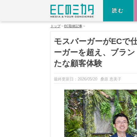
読む
トップ
EC取材記事
モスバーガーがECで
ーガーを超え、ブラン
たな顧客体験
最終更新日：
2026/05/20
桑原 恵美子