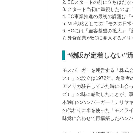
2. ECスタートの前に立ちはだか
3. スタート当初に重視したの
4. EC事業推進の最初の課題は
5. MD戦略としての「モスの日常
6. ECには「顧客基盤の拡大」
7. 外食産業がECに参入するメ
“物販が定着しない”
モスバーガーを運営する「株式会
ス）」の設立は1972年。創業
アメリカ駐在していた時に出会った
ズ）」の味に感動したことが、事
本独自のハンバーガー「テリヤ
の代わりに米を使った「モスライ
味覚に合わせて再構築したハン