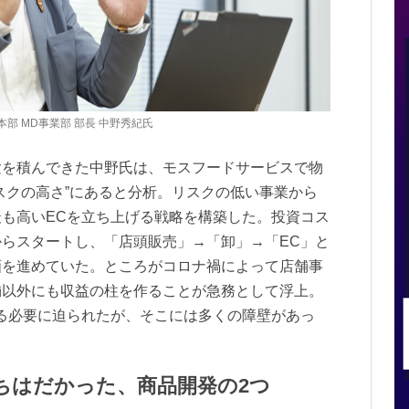
部 MD事業部 部長 中野秀紀氏
験を積んできた中野氏は、モスフードサービスで物
スクの高さ”にあると分析。リスクの低い事業から
も高いECを立ち上げる戦略を構築した。投資コス
らスタートし、「店頭販売」→「卸」→「EC」と
画を進めていた。ところがコロナ禍によって店舗事
舗以外にも収益の柱を作ることが急務として浮上。
る必要に迫られたが、そこには多くの障壁があっ
ちはだかった、商品開発の2つ