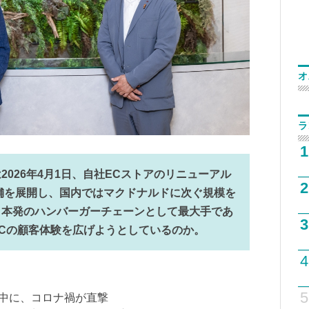
オ
ラ
1
026年4月1日、自社ECストアのリニューアル
2
店舗を展開し、国内ではマクドナルドに次ぐ規模を
日本発のハンバーガーチェーンとして最大手であ
3
Cの顧客体験を広げようとしているのか。
4
5
改善中に、コロナ禍が直撃