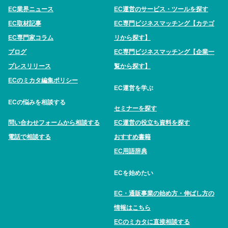
EC業界ニュース
EC運営のサービス・ツールを探す
EC取材記事
EC専門ビジネスマッチング【カテゴ
EC専門家コラム
リから探す】
ブログ
EC専門ビジネスマッチング【企業一
プレスリリース
覧から探す】
ECのミカタ編集ポリシー
EC運営を学ぶ
ECの悩みを相談する
セミナーを探す
問い合わせフォームから相談する
EC運営の役立ち資料を探す
電話で相談する
おすすめ書籍
EC用語辞典
ECを始めたい
EC・通販事業の始め方・伸ばし方の
情報はこちら
ECのミカタに直接相談する