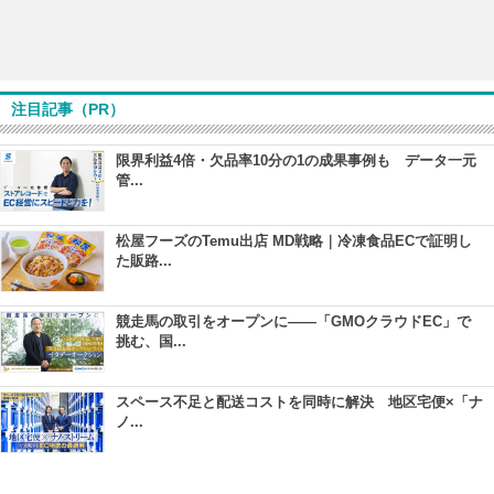
注目記事（PR）
限界利益4倍・欠品率10分の1の成果事例も データ一元
管...
松屋フーズのTemu出店 MD戦略｜冷凍食品ECで証明し
た販路...
競走馬の取引をオープンに――「GMOクラウドEC」で
挑む、国...
スペース不足と配送コストを同時に解決 地区宅便×「ナ
ノ...