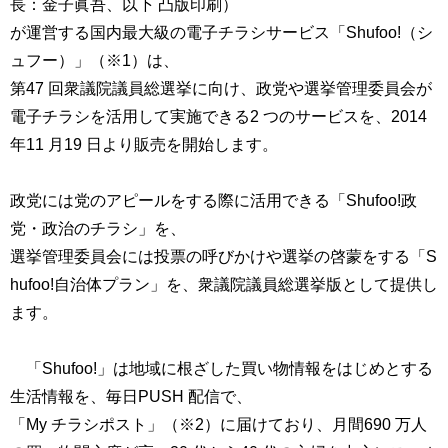
長：金子眞吾、以下 凸版印刷）
が運営する国内最大級の電子チラシサービス「Shufoo!（シ
ュフー）」（※1）は、
第47 回衆議院議員総選挙に向け、政党や選挙管理委員会が
電子チラシを活用して実施できる2 つのサービスを、2014
年11 月19 日より販売を開始します。
政党には党のアピールをする際に活用できる「Shufoo!政
党・政治のチラシ」を、
選挙管理委員会には投票の呼びかけや選挙の啓蒙をする「S
hufoo!自治体プラン」を、衆議院議員総選挙版として提供し
ます。
「Shufoo!」は地域に根ざした買い物情報をはじめとする
生活情報を、毎日PUSH 配信で、
「My チラシポスト」（※2）に届けており、月間690 万人