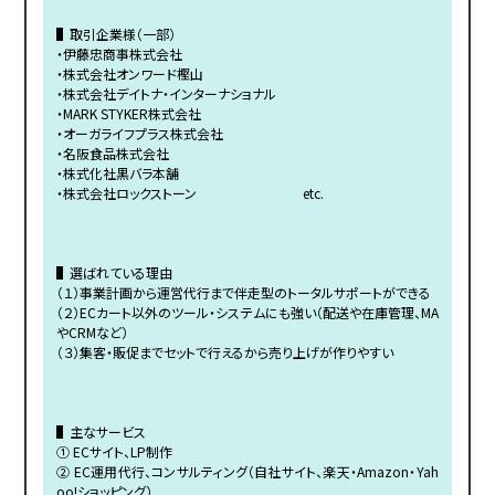
▌取引企業様（一部）
・伊藤忠商事株式会社
・株式会社オンワード樫山
・株式会社デイトナ・インターナショナル
・MARK STYKER株式会社
・オーガライフプラス株式会社
・名阪食品株式会社
・株式化社黒バラ本舗
・株式会社ロックストーン etc.
▌選ばれている理由
（１）事業計画から運営代行まで伴走型のトータルサポートができる
（２）ECカート以外のツール・システムにも強い（配送や在庫管理、MA
やCRMなど）
（３）集客・販促までセットで行えるから売り上げが作りやすい
▌主なサービス
① ECサイト、LP制作
② EC運用代行、コンサルティング（自社サイト、楽天・Amazon・Yah
oo!ショッピング）