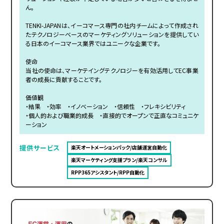
ん。
TENKI-JAPANは、イーコマース専門の社内チームによって作成され
たテクノロジーベースのマーケティングソリューションを提供してい
る日本のイーコマース業界ではユニークな企業です。
使命
当社の使命は、マーケテイングテクノロジーを有効活用してEC事業
者の成長に貢献することです。
価値観
・結果 ・効率 ・イノベーション ・信頼性 ・フレキシビリティ
・個人的および職業的成長 ・直接的でオープンで正直なコミュニケ
ーション
提供サービス
楽天オートメーションパック/店舗運営自動化
楽天マーケティング支援プラン/楽天コンサル
RPP365アシスタント/RPP自動化