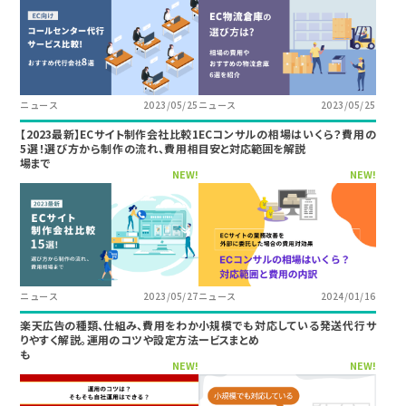
ニュース
2023/05/25
ニュース
2023/05/25
【2023最新】ECサイト制作会社比較1
ECコンサルの相場はいくら？費用の
5選！選び方から制作の流れ、費用相
目安と対応範囲を解説
場まで
NEW!
NEW!
ニュース
2023/05/27
ニュース
2024/01/16
楽天広告の種類、仕組み、費用をわか
小規模でも対応している発送代行サ
りやすく解説。運用のコツや設定方法
ービスまとめ
も
NEW!
NEW!