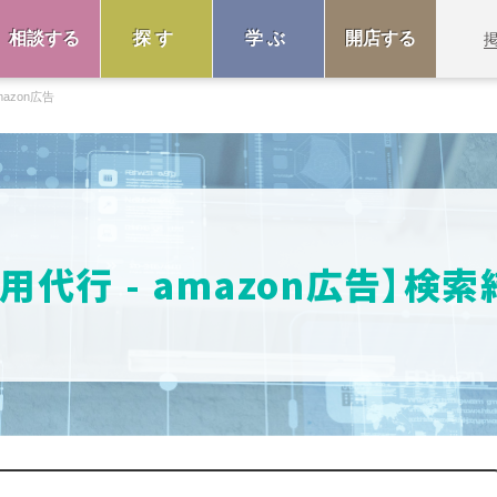
相談する
探す
学ぶ
開店する
mazon広告
用代行 - amazon広告】検