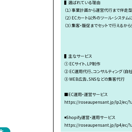
▌選ばれている理由
（１）事業計画から運営代行まで伴走
（２）ECカート以外のツール・システム
（３）集客・販促までセットで行えるか
▌主なサービス
① ECサイト、LP制作
② EC運用代行、コンサルティング（自社サ
③ WEB広告、SNSなどの集客代行
■EC運用・運営サービス
https://roseaupensant.jp/lp2/ec/
◾️Shopify運営・運用サービス
https://roseaupensant.jp/lp4/ec/