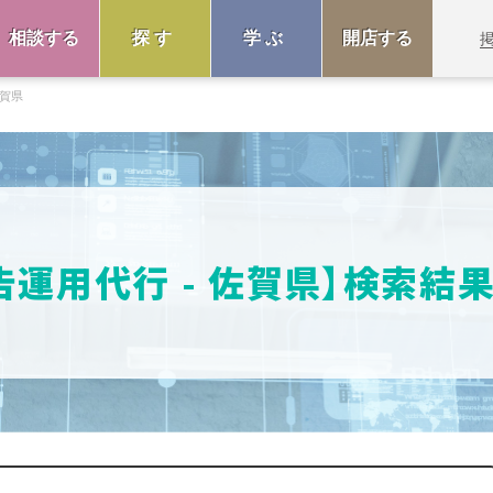
相談する
探す
学ぶ
開店する
賀県
告運用代行 - 佐賀県】検索結