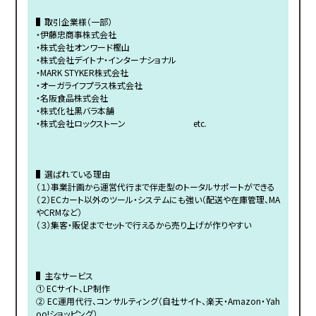
▌取引企業様（一部）
・伊藤忠商事株式会社
・株式会社オンワード樫山
・株式会社デイトナ・インターナショナル
・MARK STYKER株式会社
・オーガライフプラス株式会社
・名阪食品株式会社
・株式化社黒バラ本舗
・株式会社ロックストーン etc.
▌選ばれている理由
（１）事業計画から運営代行まで伴走型のトータルサポートができる
（２）ECカート以外のツール・システムにも強い（配送や在庫管理、MA
やCRMなど）
（３）集客・販促までセットで行えるから売り上げが作りやすい
▌主なサービス
① ECサイト、LP制作
② EC運用代行、コンサルティング（自社サイト、楽天・Amazon・Yah
oo!ショッピング）