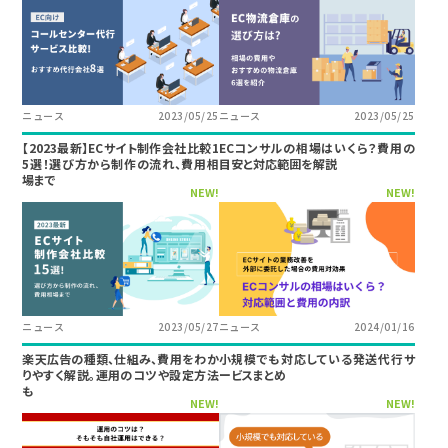
ニュース
2023/05/25
ニュース
2023/05/25
【2023最新】ECサイト制作会社比較1
ECコンサルの相場はいくら？費用の
5選！選び方から制作の流れ、費用相
目安と対応範囲を解説
場まで
NEW!
NEW!
ニュース
2023/05/27
ニュース
2024/01/16
楽天広告の種類、仕組み、費用をわか
小規模でも対応している発送代行サ
りやすく解説。運用のコツや設定方法
ービスまとめ
も
NEW!
NEW!