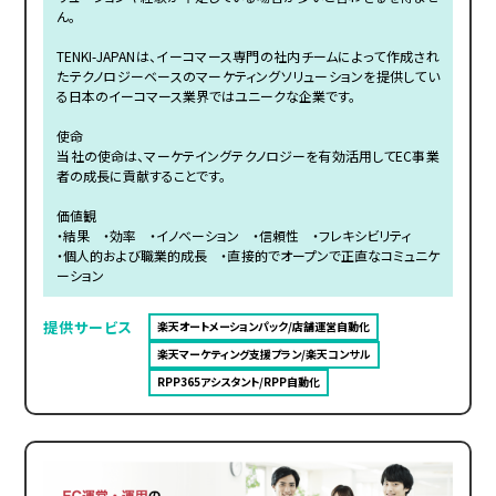
ん。
TENKI-JAPANは、イーコマース専門の社内チームによって作成され
たテクノロジーベースのマーケティングソリューションを提供してい
る日本のイーコマース業界ではユニークな企業です。
使命
当社の使命は、マーケテイングテクノロジーを有効活用してEC事業
者の成長に貢献することです。
価値観
・結果 ・効率 ・イノベーション ・信頼性 ・フレキシビリティ
・個人的および職業的成長 ・直接的でオープンで正直なコミュニケ
ーション
提供サービス
楽天オートメーションパック/店舗運営自動化
楽天マーケティング支援プラン/楽天コンサル
RPP365アシスタント/RPP自動化