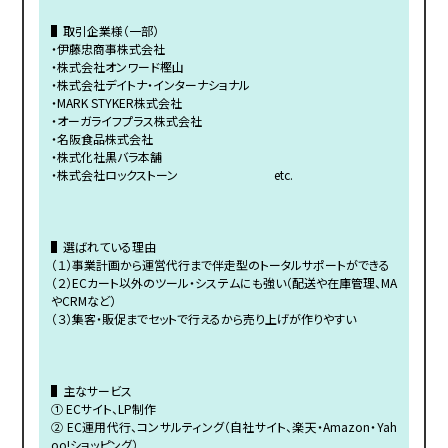
▌取引企業様（一部）
・伊藤忠商事株式会社
・株式会社オンワード樫山
・株式会社デイトナ・インターナショナル
・MARK STYKER株式会社
・オーガライフプラス株式会社
・名阪食品株式会社
・株式化社黒バラ本舗
・株式会社ロックストーン etc.
▌選ばれている理由
（１）事業計画から運営代行まで伴走型のトータルサポートができる
（２）ECカート以外のツール・システムにも強い（配送や在庫管理、MA
やCRMなど）
（３）集客・販促までセットで行えるから売り上げが作りやすい
▌主なサービス
① ECサイト、LP制作
② EC運用代行、コンサルティング（自社サイト、楽天・Amazon・Yah
oo!ショッピング）