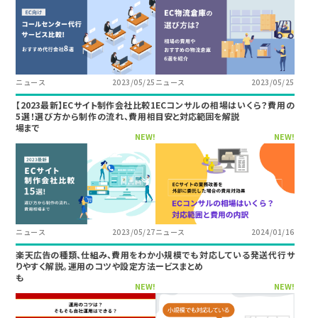
ニュース
2023/05/25
ニュース
2023/05/25
【2023最新】ECサイト制作会社比較1
ECコンサルの相場はいくら？費用の
5選！選び方から制作の流れ、費用相
目安と対応範囲を解説
場まで
NEW!
NEW!
ニュース
2023/05/27
ニュース
2024/01/16
楽天広告の種類、仕組み、費用をわか
小規模でも対応している発送代行サ
りやすく解説。運用のコツや設定方法
ービスまとめ
も
NEW!
NEW!