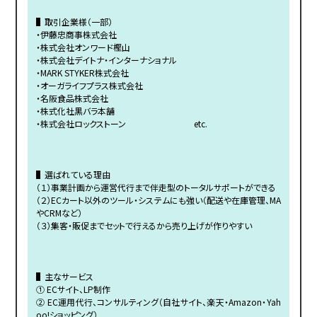
▌取引企業様（一部）
・伊藤忠商事株式会社
・株式会社オンワード樫山
・株式会社デイトナ・インターナショナル
・MARK STYKER株式会社
・オーガライフプラス株式会社
・名阪食品株式会社
・株式化社黒バラ本舗
・株式会社ロックストーン etc.
▌選ばれている理由
（１）事業計画から運営代行まで伴走型のトータルサポートができる
（２）ECカート以外のツール・システムにも強い（配送や在庫管理、MA
やCRMなど）
（３）集客・販促までセットで行えるから売り上げが作りやすい
▌主なサービス
① ECサイト、LP制作
② EC運用代行、コンサルティング（自社サイト、楽天・Amazon・Yah
oo!ショッピング）