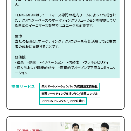
ん。
TENKI-JAPANは、イーコマース専門の社内チームによって作成され
たテクノロジーベースのマーケティングソリューションを提供してい
る日本のイーコマース業界ではユニークな企業です。
使命
当社の使命は、マーケテイングテクノロジーを有効活用してEC事業
者の成長に貢献することです。
価値観
・結果 ・効率 ・イノベーション ・信頼性 ・フレキシビリティ
・個人的および職業的成長 ・直接的でオープンで正直なコミュニケ
ーション
提供サービス
楽天オートメーションパック/店舗運営自動化
楽天マーケティング支援プラン/楽天コンサル
RPP365アシスタント/RPP自動化