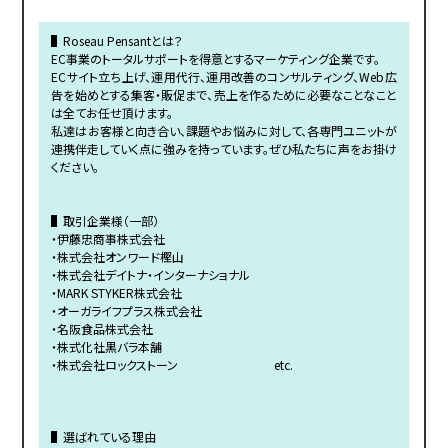
▌Roseau Pensantとは？
EC事業のトータルサポートを得意とするマーケティング企業です。
ECサイト立ち上げ、運用代行、運用改善のコンサルティング、Web広
告を始めとする集客・販促まで、売上を作るために必要なことなこと
は全てお任せ頂けます。
私達はお客様と向き合い、課題やお悩みに対して、各専門ユニットが
連携伴走していく点に強みを持っています。ぜひ私たちに声をお掛け
ください。
▌取引企業様（一部）
・伊藤忠商事株式会社
・株式会社オンワード樫山
・株式会社デイトナ・インターナショナル
・MARK STYKER株式会社
・オーガライフプラス株式会社
・名阪食品株式会社
・株式化社黒バラ本舗
・株式会社ロックストーン etc.
▌選ばれている理由