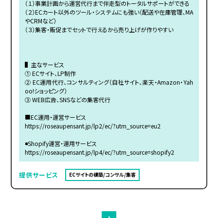
（１）事業計画から運営代行まで伴走型のトータルサポートができる
（２）ECカート以外のツール・システムにも強い（配送や在庫管理、MA
やCRMなど）
（３）集客・販促までセットで行えるから売り上げが作りやすい
▌主なサービス
① ECサイト、LP制作
② EC運用代行、コンサルティング（自社サイト、楽天・Amazon・Yah
oo!ショッピング）
③ WEB広告、SNSなどの集客代行
■EC運用・運営サービス
https://roseaupensant.jp/lp2/ec/?utm_source=eu2
◾️Shopify運営・運用サービス
https://roseaupensant.jp/lp4/ec/?utm_source=shopify2
提供サービス
ECサイトの構築/コンサル/集客