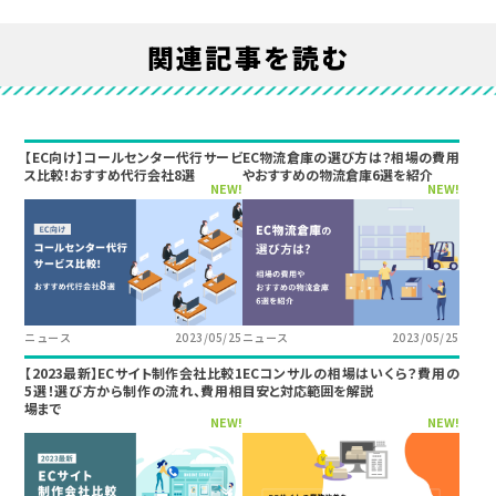
関連記事を読む
【EC向け】コールセンター代行サービ
EC物流倉庫の選び方は？相場の費用
ス比較！おすすめ代行会社8選
やおすすめの物流倉庫6選を紹介
NEW!
NEW!
ニュース
2023/05/25
ニュース
2023/05/25
【2023最新】ECサイト制作会社比較1
ECコンサルの相場はいくら？費用の
5選！選び方から制作の流れ、費用相
目安と対応範囲を解説
場まで
NEW!
NEW!