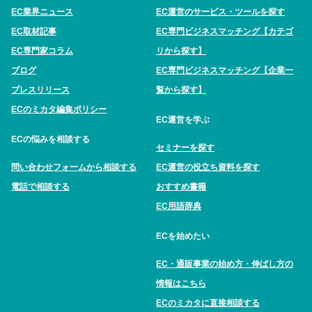
EC業界ニュース
EC運営のサービス・ツールを探す
EC取材記事
EC専門ビジネスマッチング【カテゴ
EC専門家コラム
リから探す】
ブログ
EC専門ビジネスマッチング【企業一
プレスリリース
覧から探す】
ECのミカタ編集ポリシー
EC運営を学ぶ
ECの悩みを相談する
セミナーを探す
問い合わせフォームから相談する
EC運営の役立ち資料を探す
電話で相談する
おすすめ書籍
EC用語辞典
ECを始めたい
EC・通販事業の始め方・伸ばし方の
情報はこちら
ECのミカタに直接相談する