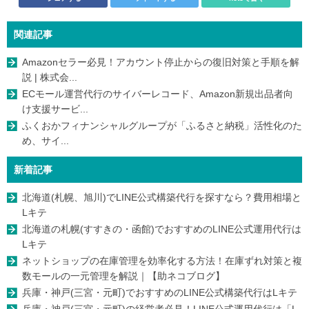
関連記事
Amazonセラー必見！アカウント停止からの復旧対策と手順を解
説 | 株式会...
ECモール運営代行のサイバーレコード、Amazon新規出品者向
け支援サービ...
ふくおかフィナンシャルグループが「ふるさと納税」活性化のた
め、サイ...
新着記事
北海道(札幌、旭川)でLINE公式構築代行を探すなら？費用相場と
Lキテ
北海道の札幌(すすきの・函館)でおすすめのLINE公式運用代行は
Lキテ
ネットショップの在庫管理を効率化する方法！在庫ずれ対策と複
数モールの一元管理を解説｜【助ネコブログ】
兵庫・神戸(三宮・元町)でおすすめのLINE公式構築代行はLキテ
兵庫・神戸(三宮・元町)の経営者必見！LINE公式運用代行は「L