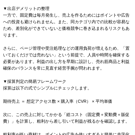
▼出店デメリットの整理
一方で、固定費は毎月発生し、売上を作るためにはポイントや広告
への投資も避けられません。また、同カテゴリ内での比較が容易な
ため、差別化ができていないと価格競争に巻き込まれるリスクもあ
ります。
さらに、ページ管理や受注処理などの運用負荷が増えるため、「置
いておくだけでは売れない」という前提で、人員や時間を確保する
必要があります。利益の出し方を早期に設計し、売れ筋商品と利益
確保のバランスを常に見直す経営手腕が問われます。
▼採算判定の簡易フレームワーク
採算は以下の式でシンプルにチェックします。
期待売上 ＝ 想定アクセス数 × 購入率（CVR） × 平均単価
次に、この売上に対してかかる「総コスト（固定費＋変動費＋販促
費）」を計算し、粗利から差し引いて利益が残るかを確認します。
粗利率が低い商材は、ポイントや広告を使いすぎると簡単に赤字化