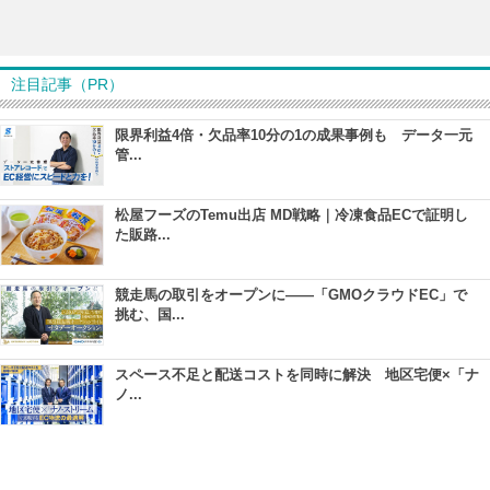
注目記事（PR）
限界利益4倍・欠品率10分の1の成果事例も データ一元
管...
松屋フーズのTemu出店 MD戦略｜冷凍食品ECで証明し
た販路...
競走馬の取引をオープンに――「GMOクラウドEC」で
挑む、国...
スペース不足と配送コストを同時に解決 地区宅便×「ナ
ノ...