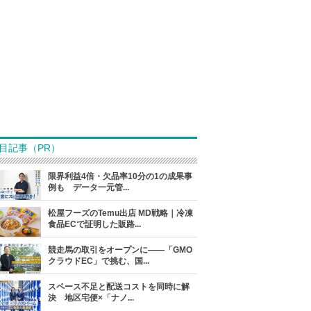
目記事（PR）
限界利益4倍・欠品率10分の1の成果事
例も データ一元管...
松屋フーズのTemu出店 MD戦略｜冷凍
食品ECで証明した販路...
競走馬の取引をオープンに――「GMO
クラウドEC」で挑む、国...
スペース不足と配送コストを同時に解
決 地区宅便×「ナノ...