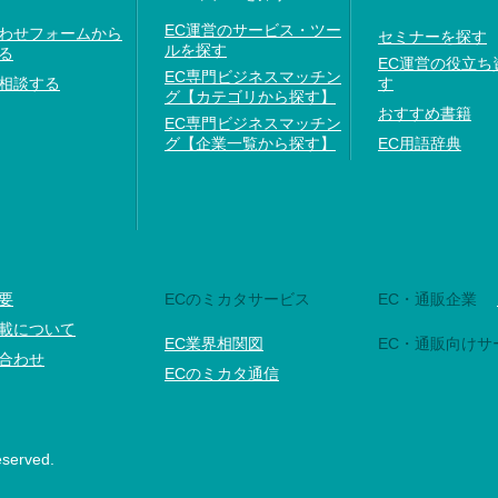
EC運営のサービス・ツー
わせフォームから
セミナーを探す
ルを探す
る
EC運営の役立ち
EC専門ビジネスマッチン
相談する
す
グ【カテゴリから探す】
おすすめ書籍
EC専門ビジネスマッチン
グ【企業一覧から探す】
EC用語辞典
要
ECのミカタサービス
EC・通販企業
載について
EC業界相関図
EC・通販向けサ
合わせ
ECのミカタ通信
eserved.