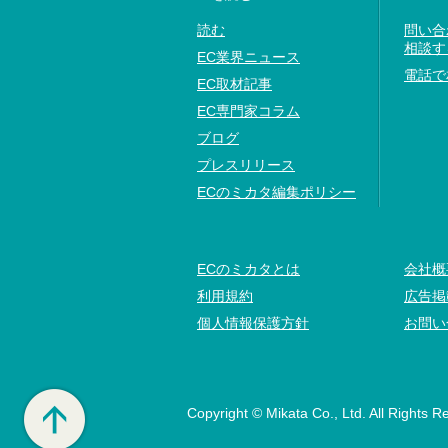
読む
問い合
相談す
EC業界ニュース
電話で
EC取材記事
EC専門家コラム
ブログ
プレスリリース
ECのミカタ編集ポリシー
ECのミカタとは
会社概
利用規約
広告掲
個人情報保護方針
お問い
Copyright © Mikata Co., Ltd. All Rights R