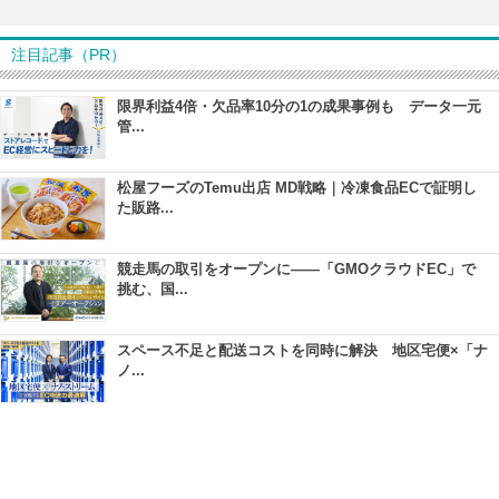
注目記事（PR）
限界利益4倍・欠品率10分の1の成果事例も データ一元
管...
松屋フーズのTemu出店 MD戦略｜冷凍食品ECで証明し
た販路...
競走馬の取引をオープンに――「GMOクラウドEC」で
挑む、国...
スペース不足と配送コストを同時に解決 地区宅便×「ナ
ノ...