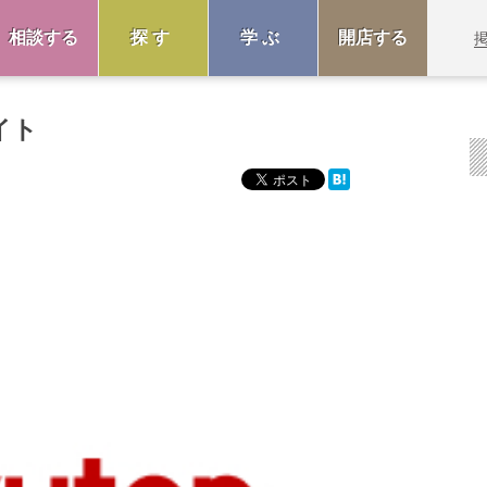
相談する
探す
学ぶ
開店する
イト