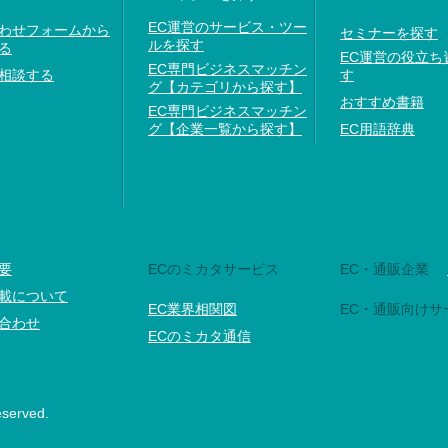
EC運営のサービス・ツー
わせフォームから
セミナーを探す
ルを探す
る
EC運営の役立ち
EC専門ビジネスマッチン
相談する
す
グ【カテゴリから探す】
おすすめ書籍
EC専門ビジネスマッチン
グ【企業一覧から探す】
EC用語辞典
要
ECのミカタサービス
EC・通販企業
載について
EC業界相関図
EC・通販向けサ
合わせ
ECのミカタ通信
eserved.