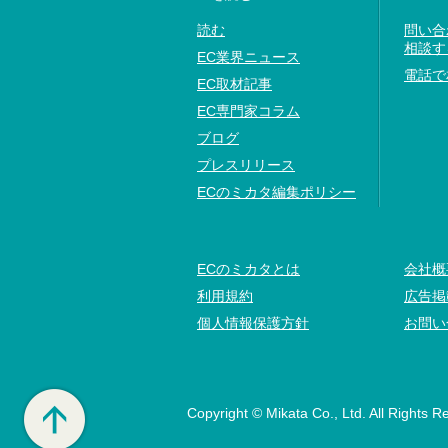
読む
問い合
相談す
EC業界ニュース
電話で
EC取材記事
EC専門家コラム
ブログ
プレスリリース
ECのミカタ編集ポリシー
ECのミカタとは
会社概
利用規約
広告掲
個人情報保護方針
お問い
Copyright © Mikata Co., Ltd. All Rights R