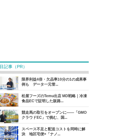
目記事（PR）
限界利益4倍・欠品率10分の1の成果事
例も データ一元管...
松屋フーズのTemu出店 MD戦略｜冷凍
食品ECで証明した販路...
競走馬の取引をオープンに――「GMO
クラウドEC」で挑む、国...
スペース不足と配送コストを同時に解
決 地区宅便×「ナノ...