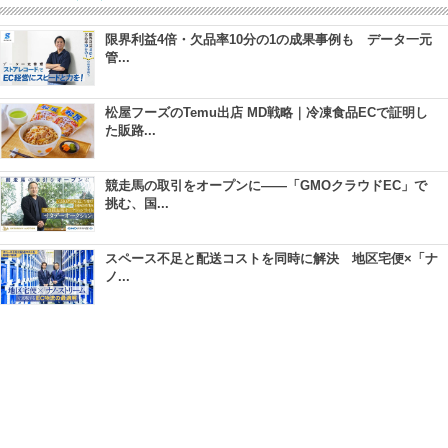
限界利益4倍・欠品率10分の1の成果事例も データ一元
管...
松屋フーズのTemu出店 MD戦略｜冷凍食品ECで証明し
た販路...
競走馬の取引をオープンに――「GMOクラウドEC」で
挑む、国...
スペース不足と配送コストを同時に解決 地区宅便×「ナ
ノ...