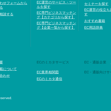
EC運営のサービス・ツー
わせフォームから
セミナーを探す
ルを探す
る
EC運営の役立ち
EC専門ビジネスマッチン
相談する
す
グ【カテゴリから探す】
おすすめ書籍
EC専門ビジネスマッチン
グ【企業一覧から探す】
EC用語辞典
要
ECのミカタサービス
EC・通販企業
載について
EC業界相関図
EC・通販向けサ
合わせ
ECのミカタ通信
eserved.