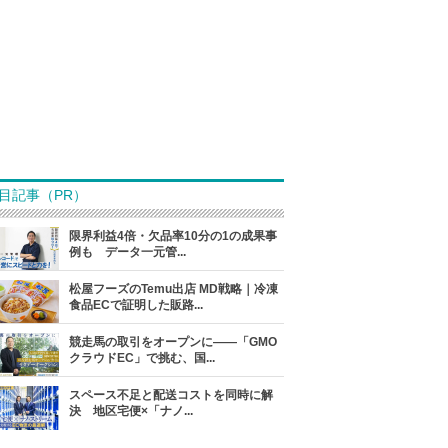
目記事（PR）
限界利益4倍・欠品率10分の1の成果事
例も データ一元管...
松屋フーズのTemu出店 MD戦略｜冷凍
食品ECで証明した販路...
競走馬の取引をオープンに――「GMO
クラウドEC」で挑む、国...
スペース不足と配送コストを同時に解
決 地区宅便×「ナノ...