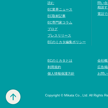
読む
問い合
相談す
EC業界ニュース
電話で
EC取材記事
EC専門家コラム
ブログ
プレスリリース
ECのミカタ編集ポリシー
ECのミカタとは
会社概
利用規約
広告掲
個人情報保護方針
お問い
Copyright © Mikata Co., Ltd. All Rights R